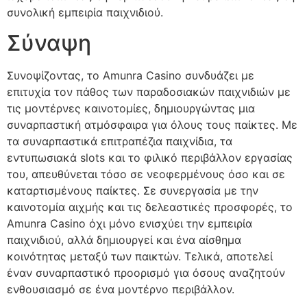
συνολική εμπειρία παιχνιδιού.
Σύναψη
Συνοψίζοντας, το Amunra Casino συνδυάζει με
επιτυχία τον πάθος των παραδοσιακών παιχνιδιών με
τις μοντέρνες καινοτομίες, δημιουργώντας μια
συναρπαστική ατμόσφαιρα για όλους τους παίκτες. Με
τα συναρπαστικά επιτραπέζια παιχνίδια, τα
εντυπωσιακά slots και το φιλικό περιβάλλον εργασίας
του, απευθύνεται τόσο σε νεοφερμένους όσο και σε
καταρτισμένους παίκτες. Σε συνεργασία με την
καινοτομία αιχμής και τις δελεαστικές προσφορές, το
Amunra Casino όχι μόνο ενισχύει την εμπειρία
παιχνιδιού, αλλά δημιουργεί και ένα αίσθημα
κοινότητας μεταξύ των παικτών. Τελικά, αποτελεί
έναν συναρπαστικό προορισμό για όσους αναζητούν
ενθουσιασμό σε ένα μοντέρνο περιβάλλον.