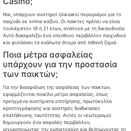
Casino;
Ναι, υπάρχουν αυστηροί ηλικιακοί περιορισμοί για το
παιχνίδι σε online καζίνο. Οι παίκτες πρέπει να είναι
τουλάχιστον 18 ή 21 ετών, ανάλογα με τη δικαιοδοσία.
Αυτό διασφαλίζει ένα υπεύθυνο περιβάλλον παιχνιδιού
και φυλάσσει τα ευάλωτα άτομα από πιθανή ζημιά.
Ποια μέτρα ασφαλείας
υπάρχουν για την προστασία
των παικτών;
Για την διασφάλιση της ασφάλειας των παικτών,
εφαρμόζονται ποικίλα μέτρα ασφαλείας, όπως
προηγμένα συστήματα επιτήρησης, πρωτόκολλα
κρυπτογράφησης και αυστηρές διαδικασίες
επαλήθευσης ταυτότητας. Αυτές οι νεωτερισμοί
δημιουργούν ένα ασφαλές περιβάλλον,
ισχυροποιώντας την εμπιστοσύνη και βελτιώνοντας τη