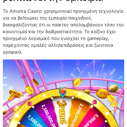
Το Amunra Casino χρησιμοποιεί προηγμένη τεχνολογία
για να βελτιώσει την εμπειρία παιχνιδιού,
διασφαλίζοντας ότι οι παίκτες απολαμβάνουν τόσο την
καινοτομία και την διαδραστικότητα. Το καζίνο έχει
προηγμένο λογισμικό που ενισχύει το gameplay,
παρέχοντας ομαλές αλληλεπιδράσεις και ζωντανά
γραφικά.