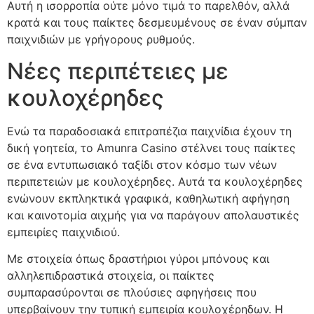
Αυτή η ισορροπία ούτε μόνο τιμά το παρελθόν, αλλά
κρατά και τους παίκτες δεσμευμένους σε έναν σύμπαν
παιχνιδιών με γρήγορους ρυθμούς.
Νέες περιπέτειες με
κουλοχέρηδες
Ενώ τα παραδοσιακά επιτραπέζια παιχνίδια έχουν τη
δική γοητεία, το Amunra Casino στέλνει τους παίκτες
σε ένα εντυπωσιακό ταξίδι στον κόσμο των νέων
περιπετειών με κουλοχέρηδες. Αυτά τα κουλοχέρηδες
ενώνουν εκπληκτικά γραφικά, καθηλωτική αφήγηση
και καινοτομία αιχμής για να παράγουν απολαυστικές
εμπειρίες παιχνιδιού.
Με στοιχεία όπως δραστήριοι γύροι μπόνους και
αλληλεπιδραστικά στοιχεία, οι παίκτες
συμπαρασύρονται σε πλούσιες αφηγήσεις που
υπερβαίνουν την τυπική εμπειρία κουλοχέρηδων. Η