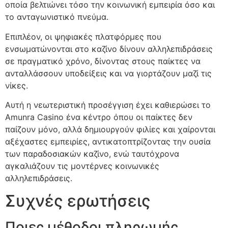
οποία βελτιώνει τόσο την κοινωνική εμπειρία όσο και
το ανταγωνιστικό πνεύμα.
Επιπλέον, οι ψηφιακές πλατφόρμες που
ενσωματώνονται στο καζίνο δίνουν αλληλεπιδράσεις
σε πραγματικό χρόνο, δίνοντας στους παίκτες να
ανταλλάσσουν υποδείξεις και να γιορτάζουν μαζί τις
νίκες.
Αυτή η νεωτεριστική προσέγγιση έχει καθιερώσει το
Amunra Casino ένα κέντρο όπου οι παίκτες δεν
παίζουν μόνο, αλλά δημιουργούν φιλίες και χαίρονται
αξέχαστες εμπειρίες, αντικατοπτρίζοντας την ουσία
των παραδοσιακών καζίνο, ενώ ταυτόχρονα
αγκαλιάζουν τις μοντέρνες κοινωνικές
αλληλεπιδράσεις.
Συχνές ερωτήσεις
Ποιες μέθοδοι πληρωμής