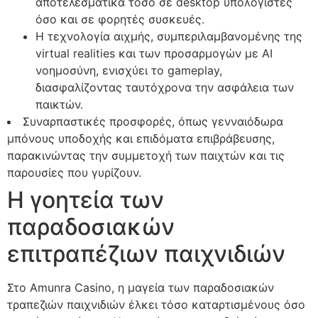
αποτελεσματικά τόσο σε desktop υπολογιστές
όσο και σε φορητές συσκευές.
Η τεχνολογία αιχμής, συμπεριλαμβανομένης της
virtual realities και των προσαρμογών με AI
νοημοσύνη, ενισχύει το gameplay,
διασφαλίζοντας ταυτόχρονα την ασφάλεια των
παικτών.
Συναρπαστικές προσφορές, όπως γενναιόδωρα
μπόνους υποδοχής και επιδόματα επιβράβευσης,
παρακινώντας την συμμετοχή των παιχτών και τις
παρουσίες που γυρίζουν.
Η γοητεία των
παραδοσιακών
επιτραπέζιων παιχνιδιών
Στο Amunra Casino, η μαγεία των παραδοσιακών
τραπεζιών παιχνιδιών έλκει τόσο καταρτισμένους όσο