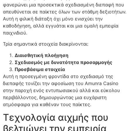
φανερώνει μια προσεκτικά σχεδιασμένη διεπαφή που
απευθύνεται σε παίκτες όλων των στάθμη δεξιοτήτων.
Αυτή η φιλική διάταξη όχι μόνο ενισχύει την
καθοδήγηση, αλλά εγγυάται και μια ομαλή εμπειρία
παιχνιδιού.
Τρία σημαντικά στοιχεία διακρίνονται:
Διαισθητική πλοήγηση
Σχεδιασμός με δυνατότητα προσαρμογής
Προσβάσιμα στοιχεία
Αυτή η προσεγμένη φροντίδα στο σχεδιασμό της
διεπαφής τονίζει την αφοσίωση του Amunra Casino
στην παροχή ενός εντυπωσιακού αλλά και εύκολου
περιβάλλοντος, δημιουργώντας μια ευχάριστη
ατμόσφαιρα για καθέναν τους παίκτες.
Τεχνολογία αιχμής που
βελτιώνει την εμπειρία