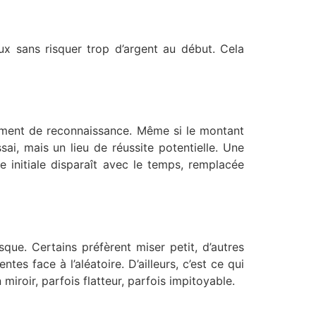
ux sans risquer trop d’argent au début. Cela
ntiment de reconnaissance. Même si le montant
ai, mais un lieu de réussite potentielle. Une
e initiale disparaît avec le temps, remplacée
ue. Certains préfèrent miser petit, d’autres
tes face à l’aléatoire. D’ailleurs, c’est ce qui
iroir, parfois flatteur, parfois impitoyable.