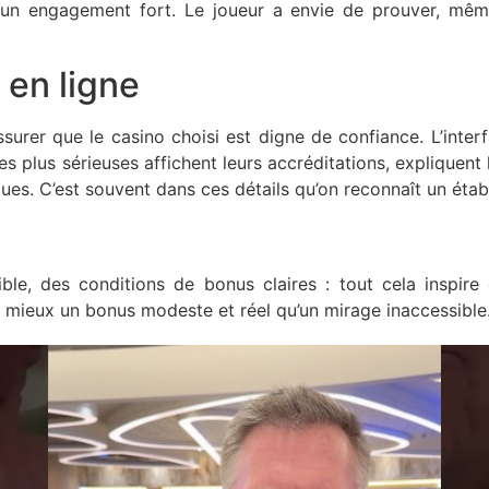
 un engagement fort. Le joueur a envie de prouver, mêm
 en ligne
assurer que le casino choisi est digne de confiance. L’inter
es plus sérieuses affichent leurs accréditations, expliquent
ues. C’est souvent dans ces détails qu’on reconnaît un éta
ible, des conditions de bonus claires : tout cela inspir
t mieux un bonus modeste et réel qu’un mirage inaccessible