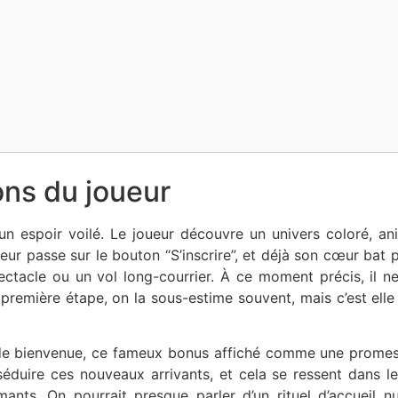
ons du joueur
 espoir voilé. Le joueur découvre un univers coloré, anim
eur passe sur le bouton “S’inscrire”, et déjà son cœur bat p
ectacle ou un vol long-courrier. À ce moment précis, il 
 première étape, on la sous-estime souvent, mais c’est elle q
e de bienvenue, ce fameux bonus affiché comme une prome
séduire ces nouveaux arrivants, et cela se ressent dans le
mants. On pourrait presque parler d’un rituel d’accueil 