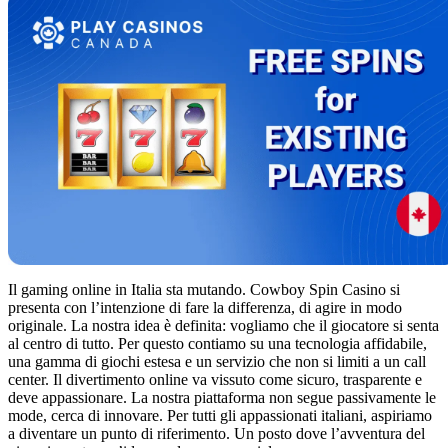
Il gaming online in Italia sta mutando. Cowboy Spin Casino si
presenta con l’intenzione di fare la differenza, di agire in modo
originale. La nostra idea è definita: vogliamo che il giocatore si senta
al centro di tutto. Per questo contiamo su una tecnologia affidabile,
una gamma di giochi estesa e un servizio che non si limiti a un call
center. Il divertimento online va vissuto come sicuro, trasparente e
deve appassionare. La nostra piattaforma non segue passivamente le
mode, cerca di innovare. Per tutti gli appassionati italiani, aspiriamo
a diventare un punto di riferimento. Un posto dove l’avventura del