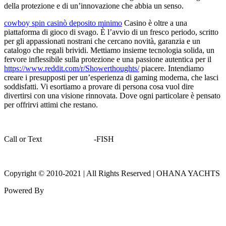
della protezione e di un’innovazione che abbia un senso.
cowboy spin casinò deposito minimo
Casino è oltre a una
piattaforma di gioco di svago. È l’avvio di un fresco periodo, scritto
per gli appassionati nostrani che cercano novità, garanzia e un
catalogo che regali brividi. Mettiamo insieme tecnologia solida, un
fervore inflessibile sulla protezione e una passione autentica per il
https://www.reddit.com/r/Showerthoughts/
piacere. Intendiamo
creare i presupposti per un’esperienza di gaming moderna, che lasci
soddisfatti. Vi esortiamo a provare di persona cosa vuol dire
divertirsi con una visione rinnovata. Dove ogni particolare è pensato
per offrirvi attimi che restano.
Call or Text
(3474) 808-900
-FISH
info@ohanayachts.com
Copyright © 2010-2021 | All Rights Reserved | OHANA YACHTS
Powered By
Spreaddr Media Group