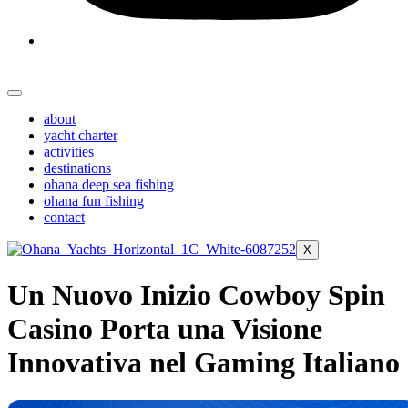
about
yacht charter
activities
destinations
ohana deep sea fishing
ohana fun fishing
contact
X
Un Nuovo Inizio Cowboy Spin
Casino Porta una Visione
Innovativa nel Gaming Italiano