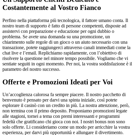
Costantemente al Vostro Fianco
Perfino nella piattaforma più tecnologica, il fattore umano conta. Il
nostro team di supporto è fatto di persone competenti, disposte ad
assistervi con preparazione e educazione per ogni dubbio o
problema. Se avete una domanda su una promozione, un
chiarimento sulle regole di un gioco o un aiuto necessario con una
transazione, potete raggiungerci attraverso canali immediati come la
chat live e l’email. Replichiamo rapidamente, con l’obiettivo di
risolvere la questione nel minore tempo possibile. Vogliamo che vi
sentiate seguiti in ogni momento. Per noi, la vostra soddisfazione è il
parametro del nostro successo.
Offerte e Promozioni Ideati per Voi
Un’accoglienza calorosa fa sempre piacere. Il nostro pacchetto di
benvenuto è pensato per darvi una spinta iniziale, così potete
esplorare il casinò con un credito in più. La nostra attenzione, però,
non termina con il primo deposito. Proponiamo promozioni legate
alle stagioni, tornei a tema con premi interessanti e programmi
fedeltà che gratificano chi gioca con noi. I nostri bonus non sono
solo offerte. Li consideriamo come un modo per arricchire la vostra
esperienza, per darvi più opportunità e allungare il divertimento.