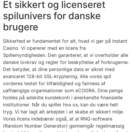
Et sikkert og licenseret
spilunivers for danske
brugere
Sikkerhed er fundamentet for alt, hvad vi gør på Instant
Casino. Vi opererer med en licens fra
Spillemyndigheden. Den garanterer, at vi overholder alle
danske lovkrav og regler for beskyttelse af forbrugerne.
Det betyder, at dine personlige data er sikret med
avanceret 128-bit SSL-kryptering. Alle vores spil
vorderes testet for tilfældighed og fairness af
uafhængige organisationer som eCOGRA. Dine penge
holdes på adskilte kundekonti i anerkendte finansielle
institutioner. Når du spiller hos os, kan du være helt
tryg. Vi har lagt alt arbejdet i at skabe et sikkert miljø.
Vores licens indebærer også, at al RNG-software
(Random Number Generator) gennemgår regelmæssig