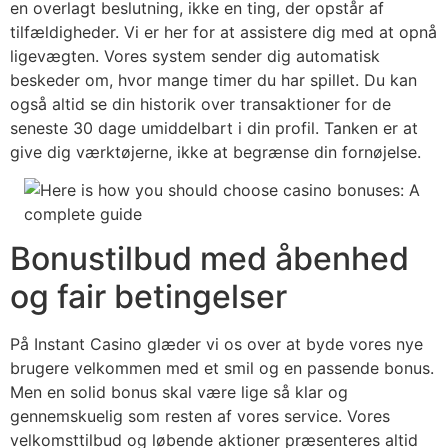
en overlagt beslutning, ikke en ting, der opstår af
tilfældigheder. Vi er her for at assistere dig med at opnå
ligevægten. Vores system sender dig automatisk
beskeder om, hvor mange timer du har spillet. Du kan
også altid se din historik over transaktioner for de
seneste 30 dage umiddelbart i din profil. Tanken er at
give dig værktøjerne, ikke at begrænse din fornøjelse.
Bonustilbud med åbenhed
og fair betingelser
På Instant Casino glæder vi os over at byde vores nye
brugere velkommen med et smil og en passende bonus.
Men en solid bonus skal være lige så klar og
gennemskuelig som resten af vores service. Vores
velkomsttilbud og løbende aktioner præsenteres altid