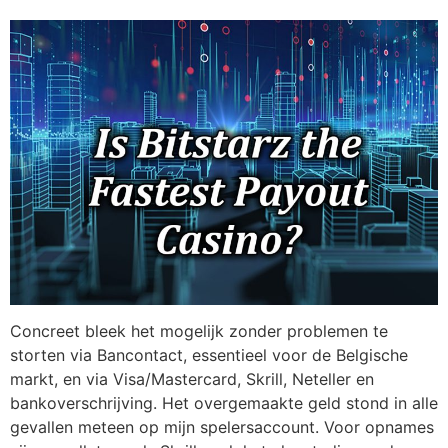
Concreet bleek het mogelijk zonder problemen te
storten via Bancontact, essentieel voor de Belgische
markt, en via Visa/Mastercard, Skrill, Neteller en
bankoverschrijving. Het overgemaakte geld stond in alle
gevallen meteen op mijn spelersaccount. Voor opnames