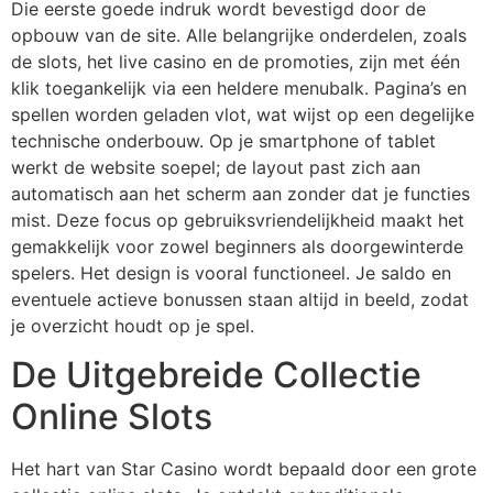
Die eerste goede indruk wordt bevestigd door de
opbouw van de site. Alle belangrijke onderdelen, zoals
de slots, het live casino en de promoties, zijn met één
klik toegankelijk via een heldere menubalk. Pagina’s en
spellen worden geladen vlot, wat wijst op een degelijke
technische onderbouw. Op je smartphone of tablet
werkt de website soepel; de layout past zich aan
automatisch aan het scherm aan zonder dat je functies
mist. Deze focus op gebruiksvriendelijkheid maakt het
gemakkelijk voor zowel beginners als doorgewinterde
spelers. Het design is vooral functioneel. Je saldo en
eventuele actieve bonussen staan altijd in beeld, zodat
je overzicht houdt op je spel.
De Uitgebreide Collectie
Online Slots
Het hart van Star Casino wordt bepaald door een grote