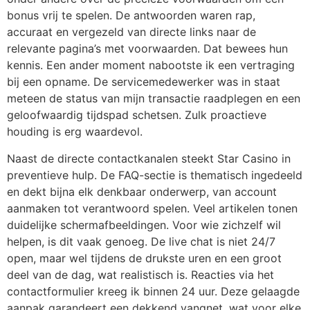
bonus vrij te spelen. De antwoorden waren rap,
accuraat en vergezeld van directe links naar de
relevante pagina’s met voorwaarden. Dat bewees hun
kennis. Een ander moment nabootste ik een vertraging
bij een opname. De servicemedewerker was in staat
meteen de status van mijn transactie raadplegen en een
geloofwaardig tijdspad schetsen. Zulk proactieve
houding is erg waardevol.
Naast de directe contactkanalen steekt Star Casino in
preventieve hulp. De FAQ-sectie is thematisch ingedeeld
en dekt bijna elk denkbaar onderwerp, van account
aanmaken tot verantwoord spelen. Veel artikelen tonen
duidelijke schermafbeeldingen. Voor wie zichzelf wil
helpen, is dit vaak genoeg. De live chat is niet 24/7
open, maar wel tijdens de drukste uren en een groot
deel van de dag, wat realistisch is. Reacties via het
contactformulier kreeg ik binnen 24 uur. Deze gelaagde
aanpak garandeert een dekkend vangnet, wat voor elke