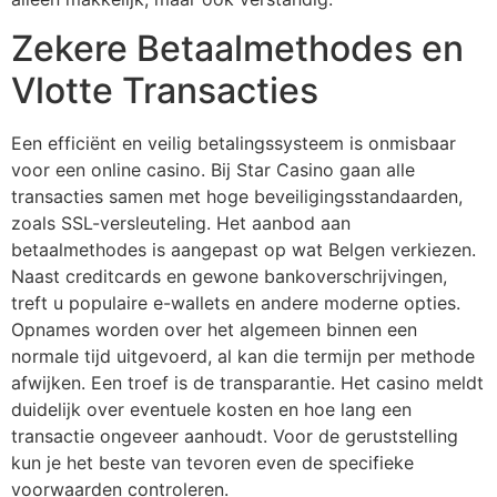
Zekere Betaalmethodes en
Vlotte Transacties
Een efficiënt en veilig betalingssysteem is onmisbaar
voor een online casino. Bij Star Casino gaan alle
transacties samen met hoge beveiligingsstandaarden,
zoals SSL-versleuteling. Het aanbod aan
betaalmethodes is aangepast op wat Belgen verkiezen.
Naast creditcards en gewone bankoverschrijvingen,
treft u populaire e-wallets en andere moderne opties.
Opnames worden over het algemeen binnen een
normale tijd uitgevoerd, al kan die termijn per methode
afwijken. Een troef is de transparantie. Het casino meldt
duidelijk over eventuele kosten en hoe lang een
transactie ongeveer aanhoudt. Voor de geruststelling
kun je het beste van tevoren even de specifieke
voorwaarden controleren.