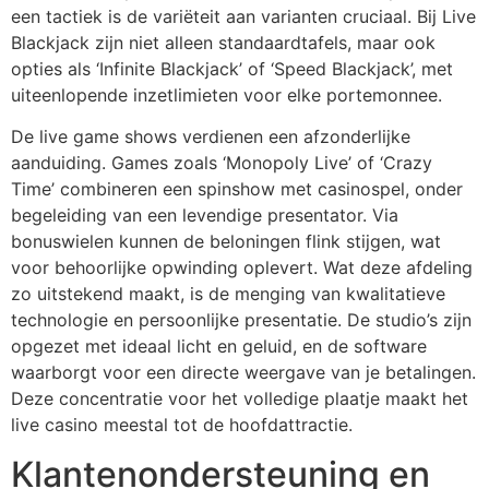
een tactiek is de variëteit aan varianten cruciaal. Bij Live
Blackjack zijn niet alleen standaardtafels, maar ook
opties als ‘Infinite Blackjack’ of ‘Speed Blackjack’, met
uiteenlopende inzetlimieten voor elke portemonnee.
De live game shows verdienen een afzonderlijke
aanduiding. Games zoals ‘Monopoly Live’ of ‘Crazy
Time’ combineren een spinshow met casinospel, onder
begeleiding van een levendige presentator. Via
bonuswielen kunnen de beloningen flink stijgen, wat
voor behoorlijke opwinding oplevert. Wat deze afdeling
zo uitstekend maakt, is de menging van kwalitatieve
technologie en persoonlijke presentatie. De studio’s zijn
opgezet met ideaal licht en geluid, en de software
waarborgt voor een directe weergave van je betalingen.
Deze concentratie voor het volledige plaatje maakt het
live casino meestal tot de hoofdattractie.
Klantenondersteuning en