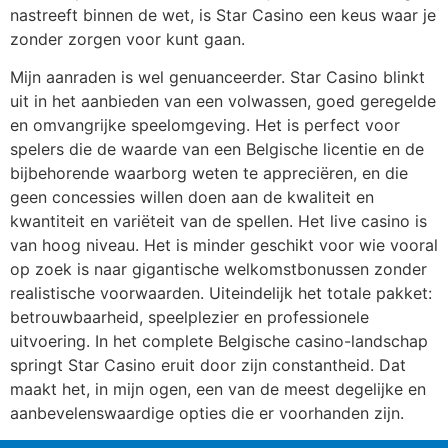
nastreeft binnen de wet, is Star Casino een keus waar je
zonder zorgen voor kunt gaan.
Mijn aanraden is wel genuanceerder. Star Casino blinkt
uit in het aanbieden van een volwassen, goed geregelde
en omvangrijke speelomgeving. Het is perfect voor
spelers die de waarde van een Belgische licentie en de
bijbehorende waarborg weten te appreciëren, en die
geen concessies willen doen aan de kwaliteit en
kwantiteit en variëteit van de spellen. Het live casino is
van hoog niveau. Het is minder geschikt voor wie vooral
op zoek is naar gigantische welkomstbonussen zonder
realistische voorwaarden. Uiteindelijk het totale pakket:
betrouwbaarheid, speelplezier en professionele
uitvoering. In het complete Belgische casino-landschap
springt Star Casino eruit door zijn constantheid. Dat
maakt het, in mijn ogen, een van de meest degelijke en
aanbevelenswaardige opties die er voorhanden zijn.