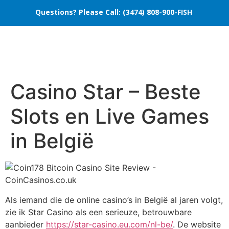
Questions? Please Call: (3474) 808-900-FISH
Casino Star – Beste
Slots en Live Games
in België
Als iemand die de online casino’s in België al jaren volgt,
zie ik Star Casino als een serieuze, betrouwbare
aanbieder
https://star-casino.eu.com/nl-be/
. De website