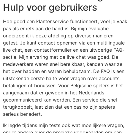
Hulp voor gebruikers
Hoe goed een klantenservice functioneert, voel je vaak
pas als er iets aan de hand is. Bij mijn evaluatie
onderzocht ik deze afdeling op diverse manieren
getest. Je kunt contact opnemen via een multilinguale
live chat, een contactformulier en een uitvoerige FAQ-
sectie. Mijn ervaring met de live chat was goed. De
medewerkers waren snel bereikbaar, kenden waar ze
het over hadden en waren behulpzaam. De FAQ is een
uitstekende eerste halte voor vragen over accounts,
betalingen of bonussen. Voor Belgische spelers is het
aangenaam dat er gewoon in het Nederlands
gecommuniceerd kan worden. Een service die snel
terugkoppelt, laat zien dat een casino zijn spelers
serieus benadert.
Ik legde tijdens mijn tests ook wat moeilijkere vragen,
onder andere over de precieze voorwaarden om een