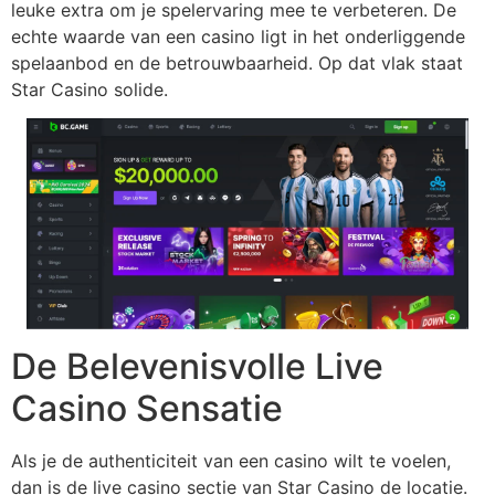
leuke extra om je spelervaring mee te verbeteren. De
echte waarde van een casino ligt in het onderliggende
spelaanbod en de betrouwbaarheid. Op dat vlak staat
Star Casino solide.
De Belevenisvolle Live
Casino Sensatie
Als je de authenticiteit van een casino wilt te voelen,
dan is de live casino sectie van Star Casino de locatie.