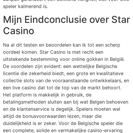
speler kalmerend is.
Mijn Eindconclusie over Star
Casino
Na al dit testen en beoordelen kan ik tot een scherp
oordeel komen. Star Casino is met recht een
uitstekende bestemming voor online gokken in België.
De voordelen zijn evident: een wettelijke Belgische
licentie die zekerheid biedt, een grote en kwalitatieve
collectie slots van de vooraanstaande ontwikkelaars, en
een live casino dat tot de top van de markt behoort.
Het platform is makkelijk in gebruik, de
betalingsmethoden sluiten aan bij wat Belgen behoeven
en de klantenservice is degelijk. Spelers moeten wel
altijd de bonusvoorwaarden lezen, maar die
duidelijkheid is er zeker. Voor de Belgische speler die
een complete, solide en vermakelijke casino-ervaring