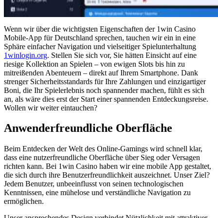
Wenn wir über die wichtigsten Eigenschaften der 1win Casino
Mobile-App für Deutschland sprechen, tauchen wir ein in eine
Sphäre einfacher Navigation und vielseitiger Spielunterhaltung
1winlogin.org
. Stellen Sie sich vor, Sie hätten Einsicht auf eine
riesige Kollektion an Spielen – von ewigen Slots bis hin zu
mitreißenden Abenteuern – direkt auf Ihrem Smartphone. Dank
strenger Sicherheitsstandards für Ihre Zahlungen und einzigartiger
Boni, die Ihr Spielerlebnis noch spannender machen, fühlt es sich
an, als wäre dies erst der Start einer spannenden Entdeckungsreise.
Wollen wir weiter eintauchen?
Anwenderfreundliche Oberfläche
Beim Entdecken der Welt des Online-Gamings wird schnell klar,
dass eine nutzerfreundliche Oberfläche über Sieg oder Versagen
richten kann. Bei 1win Casino haben wir eine mobile App gestaltet,
die sich durch ihre Benutzerfreundlichkeit auszeichnet. Unser Ziel?
Jedem Benutzer, unbeeinflusst von seinen technologischen
Kenntnissen, eine mühelose und verständliche Navigation zu
ermöglichen.
Unser ansprechendes Design verbindet Nützlichkeit mit attraktiver