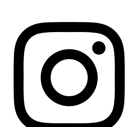
Skip
Questions? Please Call: (3474) 808-900-FISH
to
content