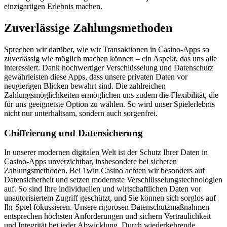
einzigartigen Erlebnis machen.
Zuverlässige Zahlungsmethoden
Sprechen wir darüber, wie wir Transaktionen in Casino-Apps so
zuverlässig wie möglich machen können – ein Aspekt, das uns alle
interessiert. Dank hochwertiger Verschlüsselung und Datenschutz
gewährleisten diese Apps, dass unsere privaten Daten vor
neugierigen Blicken bewahrt sind. Die zahlreichen
Zahlungsmöglichkeiten ermöglichen uns zudem die Flexibilität, die
für uns geeignetste Option zu wählen. So wird unser Spielerlebnis
nicht nur unterhaltsam, sondern auch sorgenfrei.
Chiffrierung und Datensicherung
In unserer modernen digitalen Welt ist der Schutz Ihrer Daten in
Casino-Apps unverzichtbar, insbesondere bei sicheren
Zahlungsmethoden. Bei 1win Casino achten wir besonders auf
Datensicherheit und setzen modernste Verschlüsselungstechnologien
auf. So sind Ihre individuellen und wirtschaftlichen Daten vor
unautorisiertem Zugriff geschützt, und Sie können sich sorglos auf
Ihr Spiel fokussieren. Unsere rigorosen Datenschutzmaßnahmen
entsprechen höchsten Anforderungen und sichern Vertraulichkeit
und Integrität bei jeder Abwicklung. Durch wiederkehrende