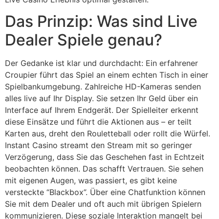
Das Prinzip: Was sind Live
Dealer Spiele genau?
Der Gedanke ist klar und durchdacht: Ein erfahrener
Croupier führt das Spiel an einem echten Tisch in einer
Spielbankumgebung. Zahlreiche HD-Kameras senden
alles live auf Ihr Display. Sie setzen Ihr Geld über ein
Interface auf Ihrem Endgerät. Der Spielleiter erkennt
diese Einsätze und führt die Aktionen aus – er teilt
Karten aus, dreht den Rouletteball oder rollt die Würfel.
Instant Casino streamt den Stream mit so geringer
Verzögerung, dass Sie das Geschehen fast in Echtzeit
beobachten können. Das schafft Vertrauen. Sie sehen
mit eigenen Augen, was passiert, es gibt keine
versteckte “Blackbox”. Über eine Chatfunktion können
Sie mit dem Dealer und oft auch mit übrigen Spielern
kommunizieren. Diese soziale Interaktion mangelt bei