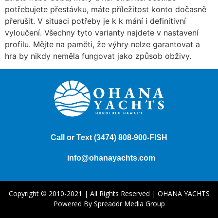
potřebujete přestávku, máte příležitost konto dočasně
přerušit. V situaci potřeby je k k mání i definitivní
vyloučení. Všechny tyto varianty najdete v nastavení
profilu. Mějte na paměti, že výhry nelze garantovat a
hra by nikdy neměla fungovat jako způsob obživy.
Call or Text
(3474) 808-900
-FISH
info@ohanayachts.com
Copyright © 2010-2021 | All Rights Reserved | OHANA YACHTS
Powered By
Spreaddr Media Group