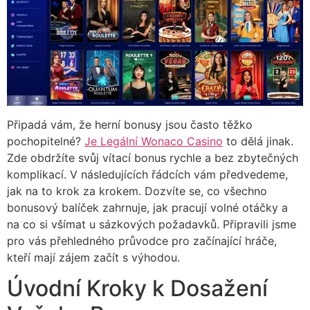
Připadá vám, že herní bonusy jsou často těžko
pochopitelné?
Je Legální Wonaco Casino
to dělá jinak.
Zde obdržíte svůj vítací bonus rychle a bez zbytečných
komplikací. V následujících řádcích vám předvedeme,
jak na to krok za krokem. Dozvíte se, co všechno
bonusový balíček zahrnuje, jak pracují volné otáčky a
na co si všímat u sázkových požadavků. Připravili jsme
pro vás přehledného průvodce pro začínající hráče,
kteří mají zájem začít s výhodou.
Úvodní Kroky k Dosažení