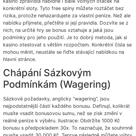
kasino zpravidla nabídne i balík volných otáček na
konkrétní sloty. Tyto free spiny můžete roztáčet bez
rizika, protože nehazardujete za vlastní peníze. Než ale
nabídku přijmete, přečtěte si její pravidla. Dozvíte se z
nich, na určité hry se bonus vztahuje a jaká jsou
podmínky pro jeho použití. Je to dobrý metoda, jak si
kasino otestovat s větším rozpočtem. Konkrétní čísla se
mohou měnit, neustále se řiďte stávající nabídkou na
hlavní stránce.
Chápání Sázkovým
Podmínkám (Wagering)
Sázkové požadavky, anglicky “wagering”, jsou
nejpodstatnější částí každého bonusu. Definují, kolikrát
musíte vsadit bonusovou sumu, než se zisk změní v
reálné peníze k výběru. Ilustrace: Obdržíte 1000 Kč
bonusu s předpokladem 30x. To naznačuje, že souhrnně
musíte vsadit 30 000 Kč. Teprve následně můžete výhry