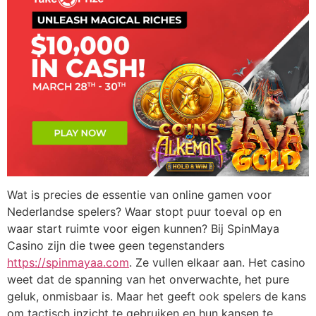
Wat is precies de essentie van online gamen voor
Nederlandse spelers? Waar stopt puur toeval op en
waar start ruimte voor eigen kunnen? Bij SpinMaya
Casino zijn die twee geen tegenstanders
https://spinmayaa.com
. Ze vullen elkaar aan. Het casino
weet dat de spanning van het onverwachte, het pure
geluk, onmisbaar is. Maar het geeft ook spelers de kans
om tactisch inzicht te gebruiken en hun kansen te