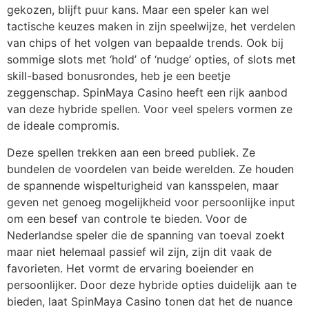
gekozen, blijft puur kans. Maar een speler kan wel
tactische keuzes maken in zijn speelwijze, het verdelen
van chips of het volgen van bepaalde trends. Ook bij
sommige slots met ‘hold’ of ‘nudge’ opties, of slots met
skill-based bonusrondes, heb je een beetje
zeggenschap. SpinMaya Casino heeft een rijk aanbod
van deze hybride spellen. Voor veel spelers vormen ze
de ideale compromis.
Deze spellen trekken aan een breed publiek. Ze
bundelen de voordelen van beide werelden. Ze houden
de spannende wispelturigheid van kansspelen, maar
geven net genoeg mogelijkheid voor persoonlijke input
om een besef van controle te bieden. Voor de
Nederlandse speler die de spanning van toeval zoekt
maar niet helemaal passief wil zijn, zijn dit vaak de
favorieten. Het vormt de ervaring boeiender en
persoonlijker. Door deze hybride opties duidelijk aan te
bieden, laat SpinMaya Casino tonen dat het de nuance