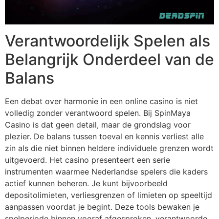
Verantwoordelijk Spelen als
Belangrijk Onderdeel van de
Balans
Een debat over harmonie in een online casino is niet
volledig zonder verantwoord spelen. Bij SpinMaya
Casino is dat geen detail, maar de grondslag voor
plezier. De balans tussen toeval en kennis verliest alle
zin als die niet binnen heldere individuele grenzen wordt
uitgevoerd. Het casino presenteert een serie
instrumenten waarmee Nederlandse spelers die kaders
actief kunnen beheren. Je kunt bijvoorbeeld
depositolimieten, verliesgrenzen of limieten op speeltijd
aanpassen voordat je begint. Deze tools bewaken je
spelperiode binnen vooraf afgesproken, verantwoorde