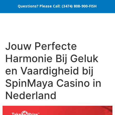
Questions? Please Call: (3474) 808-900-FISH
Jouw Perfecte
Harmonie Bij Geluk
en Vaardigheid bij
SpinMaya Casino in
Nederland