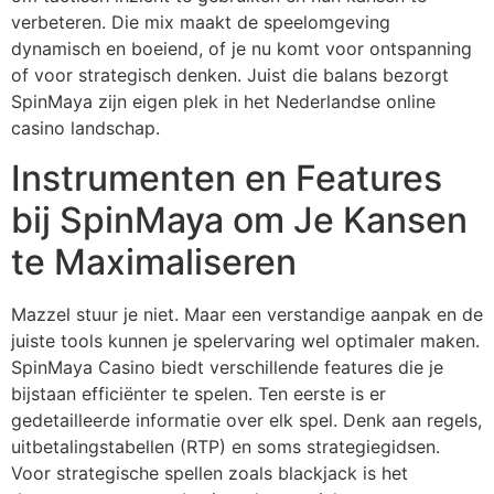
verbeteren. Die mix maakt de speelomgeving
dynamisch en boeiend, of je nu komt voor ontspanning
of voor strategisch denken. Juist die balans bezorgt
SpinMaya zijn eigen plek in het Nederlandse online
casino landschap.
Instrumenten en Features
bij SpinMaya om Je Kansen
te Maximaliseren
Mazzel stuur je niet. Maar een verstandige aanpak en de
juiste tools kunnen je spelervaring wel optimaler maken.
SpinMaya Casino biedt verschillende features die je
bijstaan efficiënter te spelen. Ten eerste is er
gedetailleerde informatie over elk spel. Denk aan regels,
uitbetalingstabellen (RTP) en soms strategiegidsen.
Voor strategische spellen zoals blackjack is het