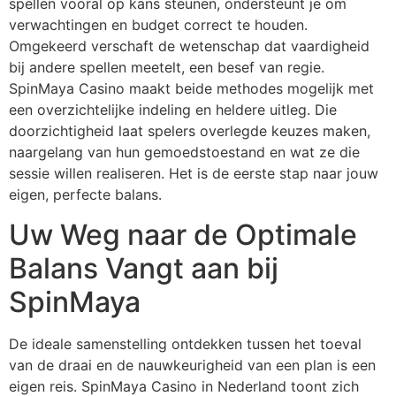
spellen vooral op kans steunen, ondersteunt je om
verwachtingen en budget correct te houden.
Omgekeerd verschaft de wetenschap dat vaardigheid
bij andere spellen meetelt, een besef van regie.
SpinMaya Casino maakt beide methodes mogelijk met
een overzichtelijke indeling en heldere uitleg. Die
doorzichtigheid laat spelers overlegde keuzes maken,
naargelang van hun gemoedstoestand en wat ze die
sessie willen realiseren. Het is de eerste stap naar jouw
eigen, perfecte balans.
Uw Weg naar de Optimale
Balans Vangt aan bij
SpinMaya
De ideale samenstelling ontdekken tussen het toeval
van de draai en de nauwkeurigheid van een plan is een
eigen reis. SpinMaya Casino in Nederland toont zich