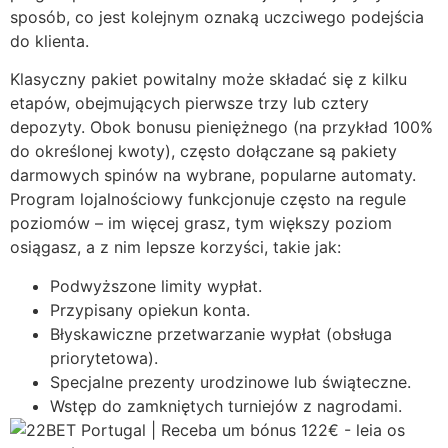
sposób, co jest kolejnym oznaką uczciwego podejścia
do klienta.
Klasyczny pakiet powitalny może składać się z kilku
etapów, obejmujących pierwsze trzy lub cztery
depozyty. Obok bonusu pieniężnego (na przykład 100%
do określonej kwoty), często dołączane są pakiety
darmowych spinów na wybrane, popularne automaty.
Program lojalnościowy funkcjonuje często na regule
poziomów – im więcej grasz, tym większy poziom
osiągasz, a z nim lepsze korzyści, takie jak:
Podwyższone limity wypłat.
Przypisany opiekun konta.
Błyskawiczne przetwarzanie wypłat (obsługa
priorytetowa).
Specjalne prezenty urodzinowe lub świąteczne.
Wstęp do zamkniętych turniejów z nagrodami.