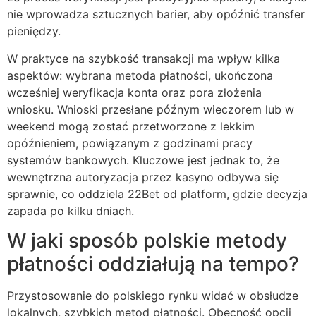
nie wprowadza sztucznych barier, aby opóźnić transfer
pieniędzy.
W praktyce na szybkość transakcji ma wpływ kilka
aspektów: wybrana metoda płatności, ukończona
wcześniej weryfikacja konta oraz pora złożenia
wniosku. Wnioski przesłane późnym wieczorem lub w
weekend mogą zostać przetworzone z lekkim
opóźnieniem, powiązanym z godzinami pracy
systemów bankowych. Kluczowe jest jednak to, że
wewnętrzna autoryzacja przez kasyno odbywa się
sprawnie, co oddziela 22Bet od platform, gdzie decyzja
zapada po kilku dniach.
W jaki sposób polskie metody
płatności oddziałują na tempo?
Przystosowanie do polskiego rynku widać w obsłudze
lokalnych, szybkich metod płatności. Obecność opcji