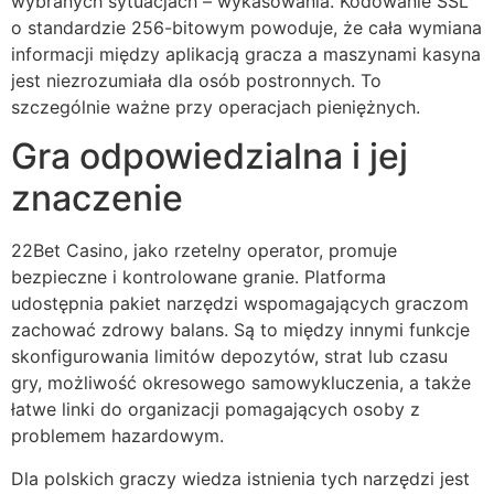
wybranych sytuacjach – wykasowania. Kodowanie SSL
o standardzie 256-bitowym powoduje, że cała wymiana
informacji między aplikacją gracza a maszynami kasyna
jest niezrozumiała dla osób postronnych. To
szczególnie ważne przy operacjach pieniężnych.
Gra odpowiedzialna i jej
znaczenie
22Bet Casino, jako rzetelny operator, promuje
bezpieczne i kontrolowane granie. Platforma
udostępnia pakiet narzędzi wspomagających graczom
zachować zdrowy balans. Są to między innymi funkcje
skonfigurowania limitów depozytów, strat lub czasu
gry, możliwość okresowego samowykluczenia, a także
łatwe linki do organizacji pomagających osoby z
problemem hazardowym.
Dla polskich graczy wiedza istnienia tych narzędzi jest