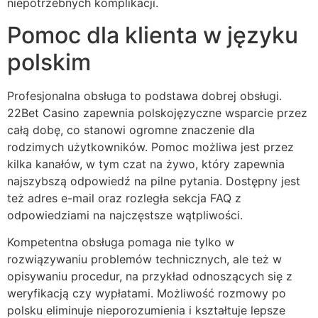
niepotrzebnych komplikacji.
Pomoc dla klienta w języku
polskim
Profesjonalna obsługa to podstawa dobrej obsługi.
22Bet Casino zapewnia polskojęzyczne wsparcie przez
całą dobę, co stanowi ogromne znaczenie dla
rodzimych użytkowników. Pomoc możliwa jest przez
kilka kanałów, w tym czat na żywo, który zapewnia
najszybszą odpowiedź na pilne pytania. Dostępny jest
też adres e-mail oraz rozległa sekcja FAQ z
odpowiedziami na najczęstsze wątpliwości.
Kompetentna obsługa pomaga nie tylko w
rozwiązywaniu problemów technicznych, ale też w
opisywaniu procedur, na przykład odnoszących się z
weryfikacją czy wypłatami. Możliwość rozmowy po
polsku eliminuje nieporozumienia i kształtuje lepsze