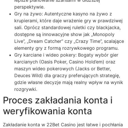
lepsze planowanie szansami w dłuższej
perspektywie.
Gry na żywo: Autentyczne kasyno na żywo z
krupierami, które daje wrażenie gry w prawdziwej
sali. Oprócz standardowej ruletki czy blackjacka,
dostępne są innowacyjne show jak „Monopoly
Live”, „Dream Catcher” czy „Crazy Time”, scalające
elementy gry z formą rozrywkowego programu.
Gry karciane i wideo pokery: Bogaty wybór gier
karcianych (Oasis Poker, Casino Hold’em) oraz
maszyn wideo pokerowych (Jacks or Better,
Deuces Wild) dla graczy preferujących strategię,
gdzie własne decyzje mają realny wpływ na wynik
rozgrywki.
Proces zakładania konta i
weryfikowania konta
Zakładanie konta w 22Bet Casino jest łatwe i pochłania