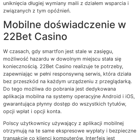
uniknięcia długiej wymiany maili z działem wsparcia i
związanych z tym opóźnień.
Mobilne doświadczenie w
22Bet Casino
W czasach, gdy smartfon jest stale w zasięgu,
możliwość hazardu w dowolnym miejscu stała się
koniecznością. 22Bet Casino realizuje te potrzeby,
zapewniając w pełni responsywną serwis, która działa
bez przeszkód na każdym urządzeniu z przeglądarką.
Do tego możliwa do pobrania jest dedykowana
aplikacja mobilna na systemy operacyjne Android i iOS,
gwarantująca płynny dostęp do wszystkich tytułów,
opcji wpłat i opcji konta.
Polscy użytkownicy używający z aplikacji mobilnej
otrzymują na te same ekspresowe wypłaty i bezpieczne
transakcje co klienci komputerów. Interfejs jest