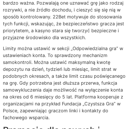
bardzo ważna. Pozwalają one uznawać grę jako rodzaj
rozrywki, a nie źródło dochodu, i cieszyć się się nią w
sposób kontrolowany. 22Bet motywuje do stosowania
tych funkcji, wskazując, że bezpieczeństwo gracza jest
priorytetem, a kasyno stara się tworzyć bezpieczne i
przyjazne środowisko dla wszystkich.
Limity można ustawić w sekcji „Odpowiedzialna gra” w
ustawieniach konta. To sprawdzony mechanizm
samokontroli. Można ustawić maksymalną kwotę
depozytu na dzień, tydzień lub miesiąc, limit strat w
podobnych okresach, a także limit czasu poświęcanego
na grę. Gdy potrzebna jest dłuższa przerwa, funkcja
samowykluczenia daje możliwość na wyłączenie konta
na okres od 6 miesięcy do 5 lat. Platforma kooperuje z
organizacjami na przykład Fundacja „Czystsza Gra” w
Polsce, zapewniając graczom linki i kontakty do
fachowego wsparcia.