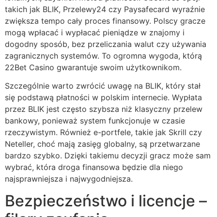
takich jak BLIK, Przelewy24 czy Paysafecard wyraźnie
zwiększa tempo cały proces finansowy. Polscy gracze
mogą wpłacać i wypłacać pieniądze w znajomy i
dogodny sposób, bez przeliczania walut czy używania
zagranicznych systemów. To ogromna wygoda, którą
22Bet Casino gwarantuje swoim użytkownikom.
Szczególnie warto zwrócić uwagę na BLIK, który stał
się podstawą płatności w polskim internecie. Wypłata
przez BLIK jest często szybsza niż klasyczny przelew
bankowy, ponieważ system funkcjonuje w czasie
rzeczywistym. Również e-portfele, takie jak Skrill czy
Neteller, choć mają zasięg globalny, są przetwarzane
bardzo szybko. Dzięki takiemu decyzji gracz może sam
wybrać, która droga finansowa będzie dla niego
najsprawniejsza i najwygodniejsza.
Bezpieczeństwo i licencje –