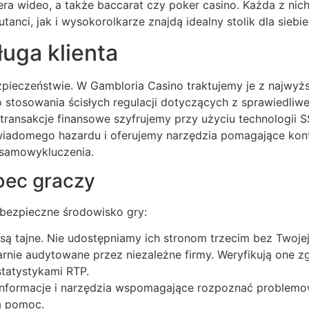
okera wideo, a także baccarat czy poker casino. Każda z ni
anci, jak i wysokorolkarze znajdą idealny stolik dla siebie
ługa klienta
ezpieczeństwie. W Gambloria Casino traktujemy je z najwy
 stosowania ścisłych regulacji dotyczących z sprawiedli
 transakcje finansowe szyfrujemy przy użyciu technologii S
iadomego hazardu i oferujemy narzędzia pomagające kont
i samowykluczenia.
bec graczy
y bezpieczne środowisko gry:
 tajne. Nie udostępniamy ich stronom trzecim bez Twoje
arnie audytowane przez niezależne firmy. Weryfikują one z
tatystykami RTP.
nformacje i narzędzia wspomagające rozpoznać problemo
ą pomoc.