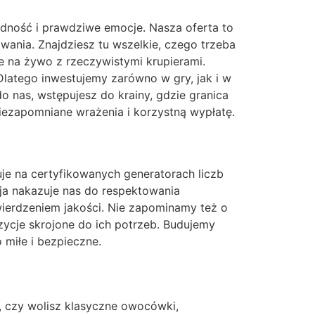
odność i prawdziwe emocje. Nasza oferta to
ania. Znajdziesz tu wszelkie, czego trzeba
e na żywo z rzeczywistymi krupierami.
latego inwestujemy zarówno w gry, jak i w
 nas, wstępujesz do krainy, gdzie granica
iezapomniane wrażenia i korzystną wypłatę.
uje na certyfikowanych generatorach liczb
ja nakazuje nas do respektowania
ierdzeniem jakości. Nie zapominamy też o
zycje skrojone do ich potrzeb. Budujemy
 miłe i bezpieczne.
o, czy wolisz klasyczne owocówki,