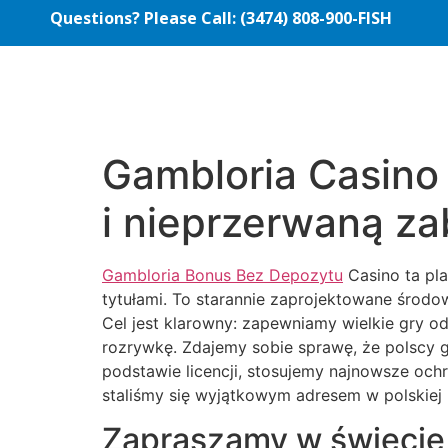
Questions? Please Call: (3474) 808-900-FISH
Gambloria Casino
i nieprzerwaną z
Gambloria Bonus Bez Depozytu
Casino ta pla
tytułami. To starannie zaprojektowane środow
Cel jest klarowny: zapewniamy wielkie gry 
rozrywkę. Zdajemy sobie sprawę, że polscy gr
podstawie licencji, stosujemy najnowsze oc
staliśmy się wyjątkowym adresem w polskiej b
Zapraszamy w świecie