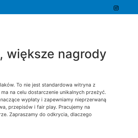
HANA DEEP SEA FISHING
OHANA FUN FISHING
CONTACT
, większe nagrody
aków. To nie jest standardowa witryna z
– ma na celu dostarczenie unikalnych przeżyć.
 znaczące wypłaty i zapewniamy nieprzerwaną
a, przepisów i fair play. Pracujemy na
rze. Zapraszamy do odkrycia, dlaczego