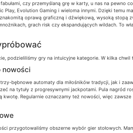
abułami, czy przemyślaną grę w karty, u nas na pewno co
tic Play, Evolution Gaming i wieloma innymi. Dzięki temu 
ę znakomitą oprawą graficzną i dźwiękową, wysoką stopą 
ożnikach, grach risk czy ekspandujących wildach. To wła
wypróbować
e, podzieliliśmy gry na intuicyjne kategorie. W kilka chwil 
o nowości
trzy-bębnowe automaty dla miłośników tradycji, jak i zaa
jrzeć na tytuły z progresywnymi jackpotami. Pula nagród r
 kwotę. Regularnie oznaczamy też nowości, więc zawsze b
nowe
tności przygotowaliśmy obszerne wybór gier stołowych. Mam