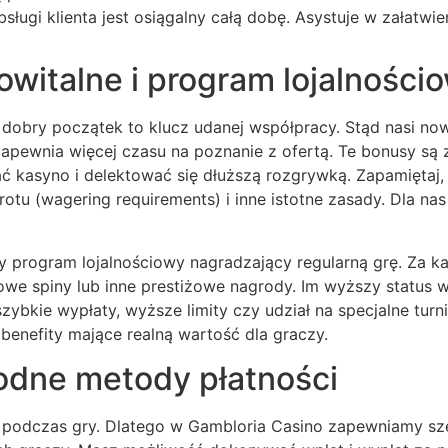
ługi klienta jest osiągalny całą dobę. Asystuje w załatwien
witalne i program lojalności
dobry początek to klucz udanej współpracy. Stąd nasi now
apewnia więcej czasu na poznanie z ofertą. Te bonusy są 
ć kasyno i delektować się dłuższą rozgrywką. Zapamiętaj
brotu (wagering requirements) i inne istotne zasady. Dla n
 program lojalnościowy nagradzający regularną grę. Za ka
we spiny lub inne prestiżowe nagrody. Im wyższy status w 
ybkie wypłaty, wyższe limity czy udział na specjalne tur
enefity mające realną wartość dla graczy.
odne metody płatności
 podczas gry. Dlatego w Gambloria Casino zapewniamy sz