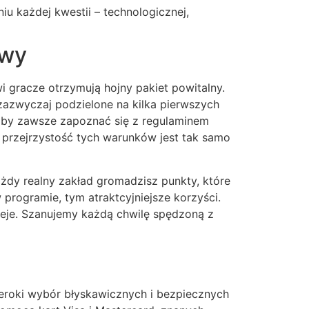
iu każdej kwestii – technologicznej,
owy
i gracze otrzymują hojny pakiet powitalny.
zazwyczaj podzielone na kilka pierwszych
, by zawsze zapoznać się z regulaminem
as przejrzystość tych warunków jest tak samo
żdy realny zakład gromadzisz punkty, które
programie, tym atraktcyjniejsze korzyści.
nieje. Szanujemy każdą chwilę spędzoną z
eroki wybór błyskawicznych i bezpiecznych