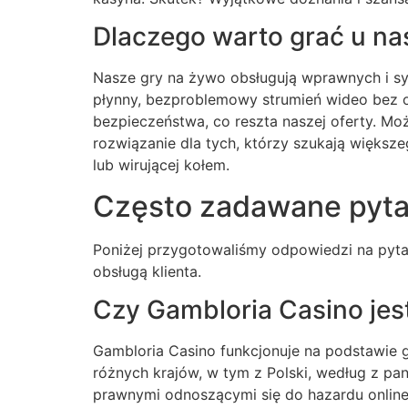
Dlaczego warto grać u na
Nasze gry na żywo obsługują wprawnych i sy
płynny, bezproblemowy strumień wideo bez 
bezpieczeństwa, co reszta naszej oferty. Mo
rozwiązanie dla tych, którzy szukają większ
lub wirującej kołem.
Często zadawane pyta
Poniżej przygotowaliśmy odpowiedzi na pytan
obsługą klienta.
Czy Gambloria Casino jes
Gambloria Casino funkcjonuje na podstawie 
różnych krajów, w tym z Polski, według z pa
prawnymi odnoszącymi się do hazardu online