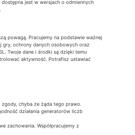
ch dostępna jest w wersjach o odmiennych
.
ższą powagą. Pracujemy na podstawie ważnej
wej gry, ochrony danych osobowych oraz
SL. Twoje dane i środki są dzięki temu
rolować aktywność. Potrafisz ustawiać
j zgody, chyba że żąda tego prawo.
godność działania generatorów liczb
we zachowania. Współpracujemy z