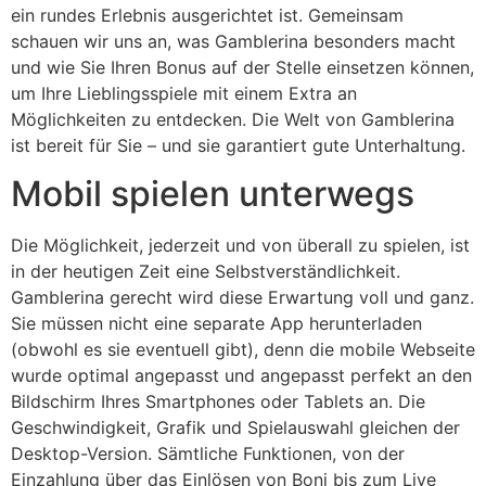
ein rundes Erlebnis ausgerichtet ist. Gemeinsam
schauen wir uns an, was Gamblerina besonders macht
und wie Sie Ihren Bonus auf der Stelle einsetzen können,
um Ihre Lieblingsspiele mit einem Extra an
Möglichkeiten zu entdecken. Die Welt von Gamblerina
ist bereit für Sie – und sie garantiert gute Unterhaltung.
Mobil spielen unterwegs
Die Möglichkeit, jederzeit und von überall zu spielen, ist
in der heutigen Zeit eine Selbstverständlichkeit.
Gamblerina gerecht wird diese Erwartung voll und ganz.
Sie müssen nicht eine separate App herunterladen
(obwohl es sie eventuell gibt), denn die mobile Webseite
wurde optimal angepasst und angepasst perfekt an den
Bildschirm Ihres Smartphones oder Tablets an. Die
Geschwindigkeit, Grafik und Spielauswahl gleichen der
Desktop-Version. Sämtliche Funktionen, von der
Einzahlung über das Einlösen von Boni bis zum Live