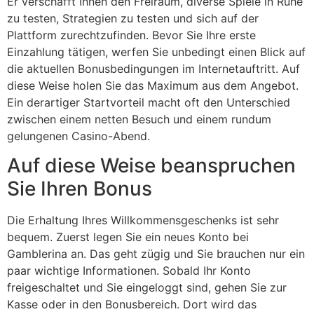
Er verschafft Ihnen den Freiraum, diverse Spiele in Ruhe
zu testen, Strategien zu testen und sich auf der
Plattform zurechtzufinden. Bevor Sie Ihre erste
Einzahlung tätigen, werfen Sie unbedingt einen Blick auf
die aktuellen Bonusbedingungen im Internetauftritt. Auf
diese Weise holen Sie das Maximum aus dem Angebot.
Ein derartiger Startvorteil macht oft den Unterschied
zwischen einem netten Besuch und einem rundum
gelungenen Casino-Abend.
Auf diese Weise beanspruchen
Sie Ihren Bonus
Die Erhaltung Ihres Willkommensgeschenks ist sehr
bequem. Zuerst legen Sie ein neues Konto bei
Gamblerina an. Das geht zügig und Sie brauchen nur ein
paar wichtige Informationen. Sobald Ihr Konto
freigeschaltet und Sie eingeloggt sind, gehen Sie zur
Kasse oder in den Bonusbereich. Dort wird das