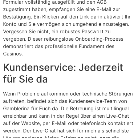
Formular vollständig ausgefüllt und den AGB
zugestimmt haben, empfangen Sie eine E-Mail zur
Bestätigung. Ein Klicken auf den Link darin aktiviert Ihr
Konto und Sie vermögen sich umgehend einzusteigen.
Vergessen Sie nicht, ein robustes Passwort zu
vergeben. Dieser reibungslose Onboarding-Prozess
demonstriert das professionelle Fundament des
Casinos.
Kundenservice: Jederzeit
für Sie da
Wenn Probleme aufkommen oder technische Störungen
auftreten, befindet sich das Kundenservice-Team von
Gamblerina für Euch da. Die Betreuung ist multilingual
erreichbar und kann in der Regel über einen Live-Chat
auf der Website, per E-Mail oder telefonisch kontaktiert
werden. Der Live-Chat hat sich für mich als schnellste