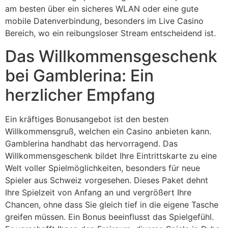
am besten über ein sicheres WLAN oder eine gute
mobile Datenverbindung, besonders im Live Casino
Bereich, wo ein reibungsloser Stream entscheidend ist.
Das Willkommensgeschenk
bei Gamblerina: Ein
herzlicher Empfang
Ein kräftiges Bonusangebot ist den besten
Willkommensgruß, welchen ein Casino anbieten kann.
Gamblerina handhabt das hervorragend. Das
Willkommensgeschenk bildet Ihre Eintrittskarte zu eine
Welt voller Spielmöglichkeiten, besonders für neue
Spieler aus Schweiz vorgesehen. Dieses Paket dehnt
Ihre Spielzeit von Anfang an und vergrößert Ihre
Chancen, ohne dass Sie gleich tief in die eigene Tasche
greifen müssen. Ein Bonus beeinflusst das Spielgefühl.