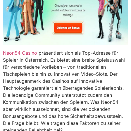
Neon54 Casino
präsentiert sich als Top-Adresse für
Spieler in Österreich. Es bietet eine breite Spielauswahl
für verschiedene Vorlieben – von traditionellen
Tischspielen bis hin zu innovativen Video-Slots. Der
Hauptaugenmerk des Casinos auf innovative
Technologie garantiert ein überragendes Spielerlebnis.
Die lebendige Community unterstützt zudem den
Kommunikation zwischen den Spielern. Was Neon54
aber wirklich auszeichnet, sind die verlockenden
Bonusangebote und das hohe Sicherheitsbewusstsein.
Die Frage bleibt: Wie tragen diese Faktoren zu seiner
steigenden Beliebtheit bei?