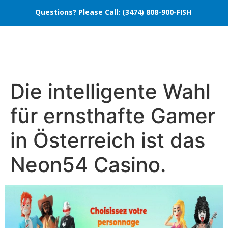
Questions? Please Call: (3474) 808-900-FISH
Die intelligente Wahl
für ernsthafte Gamer
in Österreich ist das
Neon54 Casino.