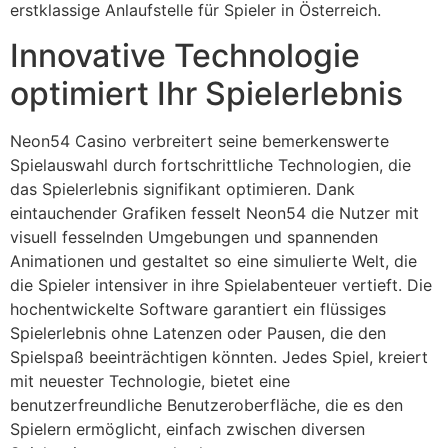
erstklassige Anlaufstelle für Spieler in Österreich.
Innovative Technologie
optimiert Ihr Spielerlebnis
Neon54 Casino verbreitert seine bemerkenswerte
Spielauswahl durch fortschrittliche Technologien, die
das Spielerlebnis signifikant optimieren. Dank
eintauchender Grafiken fesselt Neon54 die Nutzer mit
visuell fesselnden Umgebungen und spannenden
Animationen und gestaltet so eine simulierte Welt, die
die Spieler intensiver in ihre Spielabenteuer vertieft. Die
hochentwickelte Software garantiert ein flüssiges
Spielerlebnis ohne Latenzen oder Pausen, die den
Spielspaß beeinträchtigen könnten. Jedes Spiel, kreiert
mit neuester Technologie, bietet eine
benutzerfreundliche Benutzeroberfläche, die es den
Spielern ermöglicht, einfach zwischen diversen