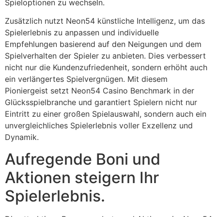
Spieloptionen zu wechseln.
Zusätzlich nutzt Neon54 künstliche Intelligenz, um das
Spielerlebnis zu anpassen und individuelle
Empfehlungen basierend auf den Neigungen und dem
Spielverhalten der Spieler zu anbieten. Dies verbessert
nicht nur die Kundenzufriedenheit, sondern erhöht auch
ein verlängertes Spielvergnügen. Mit diesem
Pioniergeist setzt Neon54 Casino Benchmark in der
Glücksspielbranche und garantiert Spielern nicht nur
Eintritt zu einer großen Spielauswahl, sondern auch ein
unvergleichliches Spielerlebnis voller Exzellenz und
Dynamik.
Aufregende Boni und
Aktionen steigern Ihr
Spielerlebnis.