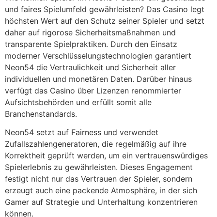
und faires Spielumfeld gewährleisten? Das Casino legt
höchsten Wert auf den Schutz seiner Spieler und setzt
daher auf rigorose Sicherheitsmaßnahmen und
transparente Spielpraktiken. Durch den Einsatz
moderner Verschlüsselungstechnologien garantiert
Neon54 die Vertraulichkeit und Sicherheit aller
individuellen und monetären Daten. Darüber hinaus
verfügt das Casino über Lizenzen renommierter
Aufsichtsbehörden und erfüllt somit alle
Branchenstandards.
Neon54 setzt auf Fairness und verwendet
Zufallszahlengeneratoren, die regelmäßig auf ihre
Korrektheit geprüft werden, um ein vertrauenswürdiges
Spielerlebnis zu gewährleisten. Dieses Engagement
festigt nicht nur das Vertrauen der Spieler, sondern
erzeugt auch eine packende Atmosphäre, in der sich
Gamer auf Strategie und Unterhaltung konzentrieren
können.