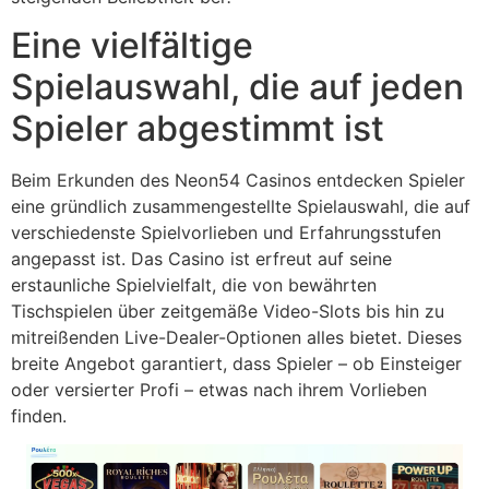
Eine vielfältige
Spielauswahl, die auf jeden
Spieler abgestimmt ist
Beim Erkunden des Neon54 Casinos entdecken Spieler
eine gründlich zusammengestellte Spielauswahl, die auf
verschiedenste Spielvorlieben und Erfahrungsstufen
angepasst ist. Das Casino ist erfreut auf seine
erstaunliche Spielvielfalt, die von bewährten
Tischspielen über zeitgemäße Video-Slots bis hin zu
mitreißenden Live-Dealer-Optionen alles bietet. Dieses
breite Angebot garantiert, dass Spieler – ob Einsteiger
oder versierter Profi – etwas nach ihrem Vorlieben
finden.