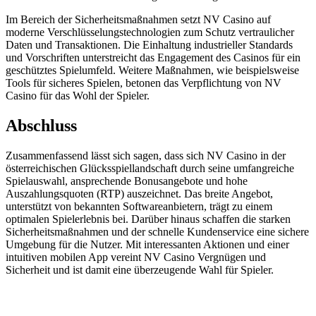
Im Bereich der Sicherheitsmaßnahmen setzt NV Casino auf
moderne Verschlüsselungstechnologien zum Schutz vertraulicher
Daten und Transaktionen. Die Einhaltung industrieller Standards
und Vorschriften unterstreicht das Engagement des Casinos für ein
geschütztes Spielumfeld. Weitere Maßnahmen, wie beispielsweise
Tools für sicheres Spielen, betonen das Verpflichtung von NV
Casino für das Wohl der Spieler.
Abschluss
Zusammenfassend lässt sich sagen, dass sich NV Casino in der
österreichischen Glücksspiellandschaft durch seine umfangreiche
Spielauswahl, ansprechende Bonusangebote und hohe
Auszahlungsquoten (RTP) auszeichnet. Das breite Angebot,
unterstützt von bekannten Softwareanbietern, trägt zu einem
optimalen Spielerlebnis bei. Darüber hinaus schaffen die starken
Sicherheitsmaßnahmen und der schnelle Kundenservice eine sichere
Umgebung für die Nutzer. Mit interessanten Aktionen und einer
intuitiven mobilen App vereint NV Casino Vergnügen und
Sicherheit und ist damit eine überzeugende Wahl für Spieler.