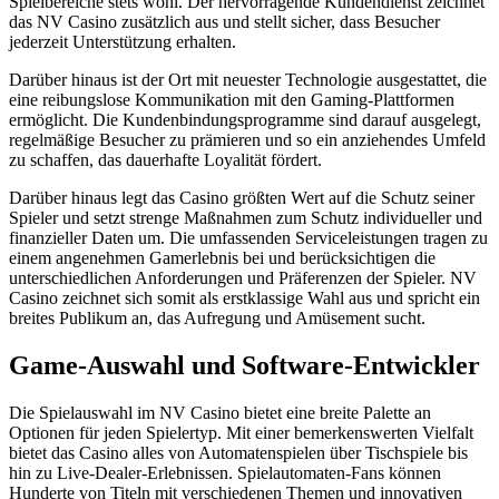
Spielbereiche stets wohl. Der hervorragende Kundendienst zeichnet
das NV Casino zusätzlich aus und stellt sicher, dass Besucher
jederzeit Unterstützung erhalten.
Darüber hinaus ist der Ort mit neuester Technologie ausgestattet, die
eine reibungslose Kommunikation mit den Gaming-Plattformen
ermöglicht. Die Kundenbindungsprogramme sind darauf ausgelegt,
regelmäßige Besucher zu prämieren und so ein anziehendes Umfeld
zu schaffen, das dauerhafte Loyalität fördert.
Darüber hinaus legt das Casino größten Wert auf die Schutz seiner
Spieler und setzt strenge Maßnahmen zum Schutz individueller und
finanzieller Daten um. Die umfassenden Serviceleistungen tragen zu
einem angenehmen Gamerlebnis bei und berücksichtigen die
unterschiedlichen Anforderungen und Präferenzen der Spieler. NV
Casino zeichnet sich somit als erstklassige Wahl aus und spricht ein
breites Publikum an, das Aufregung und Amüsement sucht.
Game-Auswahl und Software-Entwickler
Die Spielauswahl im NV Casino bietet eine breite Palette an
Optionen für jeden Spielertyp. Mit einer bemerkenswerten Vielfalt
bietet das Casino alles von Automatenspielen über Tischspiele bis
hin zu Live-Dealer-Erlebnissen. Spielautomaten-Fans können
Hunderte von Titeln mit verschiedenen Themen und innovativen