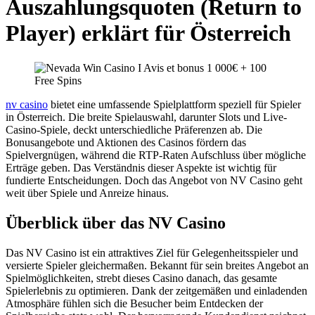
Auszahlungsquoten (Return to
Player) erklärt für Österreich
nv casino
bietet eine umfassende Spielplattform speziell für Spieler
in Österreich. Die breite Spielauswahl, darunter Slots und Live-
Casino-Spiele, deckt unterschiedliche Präferenzen ab. Die
Bonusangebote und Aktionen des Casinos fördern das
Spielvergnügen, während die RTP-Raten Aufschluss über mögliche
Erträge geben. Das Verständnis dieser Aspekte ist wichtig für
fundierte Entscheidungen. Doch das Angebot von NV Casino geht
weit über Spiele und Anreize hinaus.
Überblick über das NV Casino
Das NV Casino ist ein attraktives Ziel für Gelegenheitsspieler und
versierte Spieler gleichermaßen. Bekannt für sein breites Angebot an
Spielmöglichkeiten, strebt dieses Casino danach, das gesamte
Spielerlebnis zu optimieren. Dank der zeitgemäßen und einladenden
Atmosphäre fühlen sich die Besucher beim Entdecken der