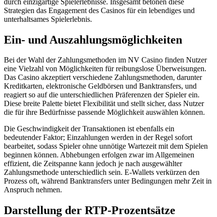
durch einzigartige Spielerlebnisse. Insgesamt betonen diese
Strategien das Engagement des Casinos für ein lebendiges und
unterhaltsames Spielerlebnis.
Ein- und Auszahlungsmöglichkeiten
Bei der Wahl der Zahlungsmethoden im NV Casino finden Nutzer
eine Vielzahl von Möglichkeiten für reibungslose Überweisungen.
Das Casino akzeptiert verschiedene Zahlungsmethoden, darunter
Kreditkarten, elektronische Geldbörsen und Banktransfers, und
reagiert so auf die unterschiedlichen Präferenzen der Spieler ein.
Diese breite Palette bietet Flexibilität und stellt sicher, dass Nutzer
die für ihre Bedürfnisse passende Möglichkeit auswählen können.
Die Geschwindigkeit der Transaktionen ist ebenfalls ein
bedeutender Faktor; Einzahlungen werden in der Regel sofort
bearbeitet, sodass Spieler ohne unnötige Wartezeit mit dem Spielen
beginnen können. Abhebungen erfolgen zwar im Allgemeinen
effizient, die Zeitspanne kann jedoch je nach ausgewählter
Zahlungsmethode unterschiedlich sein. E-Wallets verkürzen den
Prozess oft, während Banktransfers unter Bedingungen mehr Zeit in
Anspruch nehmen.
Darstellung der RTP-Prozentsätze