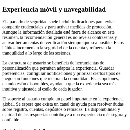
Experiencia móvil y navegabilidad
El apartado de seguridad suele incluir indicaciones para evitar
compartir credenciales y para activar medidas de protección.
Aunque la información detallada esté fuera de alcance en este
resumen, la recomendación general es no revelar contraseñas y
activar herramientas de verificación siempre que sea posible. Estos
hábitos incrementan la seguridad de la cuenta y refuerzan la
tranquilidad a lo largo de las sesiones.
La estructura de usuario se beneficia de herramientas de
personalización que permiten adaptar la experiencia. Guardar
preferencias, configurar notificaciones y priorizar ciertos tipos de
juego son funciones que mejoran la comodidad. Estas opciones,
cuando están disponibles, ayudan a que la experiencia sea más
intuitiva y ajustada al estilo de cada jugador.
El soporte al usuario cumple un papel importante en la experiencia
global. Se espera que exista un canal de ayuda para resolver dudas
sobre registro, cuentas, depósitos o retiradas. La disponibilidad y
claridad de las respuestas contribuye a una experiencia más segura y
confiable.