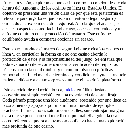
En esta revisión, exploramos one casino como una opción destacada
dentro del panorama de los casinos en línea en Estados Unidos. El
objetivo es presentar una visión clara de por qué esta plataforma es
relevante para jugadores que buscan un entorno legal, seguro y
orientado a la experiencia de juego real. A lo largo del análisis, se
destacan aspectos como facilidad de uso, acceso a contenidos y un
enfoque continuo en la protección del usuario. Este enfoque
equilibrado ayuda a comparar opciones sin sesgos.
Este texto introduce el marco de seguridad que rodea los casinos en
línea y, en particular, la forma en que one casino aborda la
protección de datos y la responsabilidad del juego. Se enfatiza que
toda evaluación debe comenzar con la verificación de requisitos
básicos, como la edad mínima y el compromiso con prácticas
responsables. La claridad de términos y condiciones ayuda a reducir
malentendidos y a evitar sorpresas durante el uso de la plataforma.
Este ejercicio de redacción busca,
inicio
, en última instancia,
convertir una simple revisión en una experiencia de aprendizaje.
Cada párrafo propone una idea autónoma, sostenida por una línea de
razonamiento y apoyada por una mínima muestra de ejemplos
prácticos. La meta no es saturar con detalles, sino entregar una guía
clara que se pueda consultar de forma puntual. Si alguien la usa
como referencia, podrá avanzar con confianza hacia una exploración
más profunda de one casino.