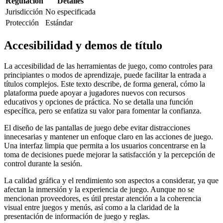
Regulación
Detalles
Jurisdicción
No especificada
Protección
Estándar
Accesibilidad y demos de título
La accesibilidad de las herramientas de juego, como controles para
principiantes o modos de aprendizaje, puede facilitar la entrada a
títulos complejos. Este texto describe, de forma general, cómo la
plataforma puede apoyar a jugadores nuevos con recursos
educativos y opciones de práctica. No se detalla una función
específica, pero se enfatiza su valor para fomentar la confianza.
El diseño de las pantallas de juego debe evitar distracciones
innecesarias y mantener un enfoque claro en las acciones de juego.
Una interfaz limpia que permita a los usuarios concentrarse en la
toma de decisiones puede mejorar la satisfacción y la percepción de
control durante la sesión.
La calidad gráfica y el rendimiento son aspectos a considerar, ya que
afectan la inmersión y la experiencia de juego. Aunque no se
mencionan proveedores, es útil prestar atención a la coherencia
visual entre juegos y menús, así como a la claridad de la
presentación de información de juego y reglas.