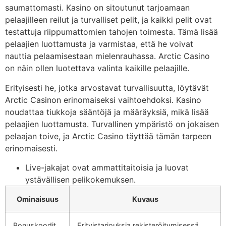
saumattomasti. Kasino on sitoutunut tarjoamaan
pelaajilleen reilut ja turvalliset pelit, ja kaikki pelit ovat
testattuja riippumattomien tahojen toimesta. Tämä lisää
pelaajien luottamusta ja varmistaa, että he voivat
nauttia pelaamisestaan mielenrauhassa. Arctic Casino
on näin ollen luotettava valinta kaikille pelaajille.
Erityisesti he, jotka arvostavat turvallisuutta, löytävät
Arctic Casinon erinomaiseksi vaihtoehdoksi. Kasino
noudattaa tiukkoja sääntöjä ja määräyksiä, mikä lisää
pelaajien luottamusta. Turvallinen ympäristö on jokaisen
pelaajan toive, ja Arctic Casino täyttää tämän tarpeen
erinomaisesti.
Live-jakajat ovat ammattitaitoisia ja luovat
ystävällisen pelikokemuksen.
Ominaisuus
Kuvaus
Bonuskoodit
Erityistarjouksia rekisteröitymisessä