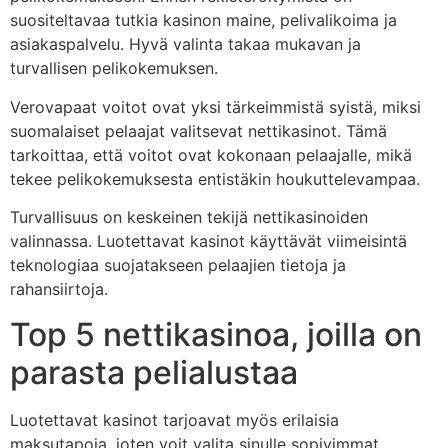
suositeltavaa tutkia kasinon maine, pelivalikoima ja
asiakaspalvelu. Hyvä valinta takaa mukavan ja
turvallisen pelikokemuksen.
Verovapaat voitot ovat yksi tärkeimmistä syistä, miksi
suomalaiset pelaajat valitsevat nettikasinot. Tämä
tarkoittaa, että voitot ovat kokonaan pelaajalle, mikä
tekee pelikokemuksesta entistäkin houkuttelevampaa.
Turvallisuus on keskeinen tekijä nettikasinoiden
valinnassa. Luotettavat kasinot käyttävät viimeisintä
teknologiaa suojatakseen pelaajien tietoja ja
rahansiirtoja.
Top 5 nettikasinoa, joilla on
parasta pelialustaa
Luotettavat kasinot tarjoavat myös erilaisia
maksutapoja, joten voit valita sinulle sopivimmat