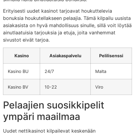
Erityisesti uudet kasinot tarjoavat houkuttelevia
bonuksia houkutellakseen pelaajia. Tämä kilpailu uusista
asiakasista on hyvä mahdollisuus sinulle, sillä voit löytää
ainutlaatuisia tarjouksia ja etuja, joita vanhemmat
sivustot eivät tarjoa.
Kasino
Asiakaspalvelu
Pelilisenssi
Kasino BU
24/7
Malta
Kasino BV
10-22
Viro
Pelaajien suosikkipelit
ympäri maailmaa
Uudet nettikasinot kilpailevat keskenään