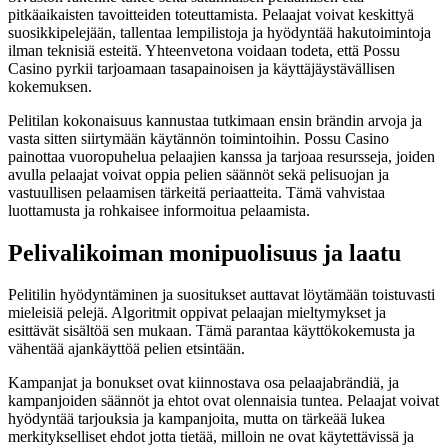
pitkäaikaisten tavoitteiden toteuttamista. Pelaajat voivat keskittyä
suosikkipelejään, tallentaa lempilistoja ja hyödyntää hakutoimintoja
ilman teknisiä esteitä. Yhteenvetona voidaan todeta, että Possu
Casino pyrkii tarjoamaan tasapainoisen ja käyttäjäystävällisen
kokemuksen.
Pelitilan kokonaisuus kannustaa tutkimaan ensin brändin arvoja ja
vasta sitten siirtymään käytännön toimintoihin. Possu Casino
painottaa vuoropuhelua pelaajien kanssa ja tarjoaa resursseja, joiden
avulla pelaajat voivat oppia pelien säännöt sekä pelisuojan ja
vastuullisen pelaamisen tärkeitä periaatteita. Tämä vahvistaa
luottamusta ja rohkaisee informoitua pelaamista.
Pelivalikoiman monipuolisuus ja laatu
Pelitilin hyödyntäminen ja suositukset auttavat löytämään toistuvasti
mieleisiä pelejä. Algoritmit oppivat pelaajan mieltymykset ja
esittävät sisältöä sen mukaan. Tämä parantaa käyttökokemusta ja
vähentää ajankäyttöä pelien etsintään.
Kampanjat ja bonukset ovat kiinnostava osa pelaajabrändiä, ja
kampanjoiden säännöt ja ehtot ovat olennaisia tuntea. Pelaajat voivat
hyödyntää tarjouksia ja kampanjoita, mutta on tärkeää lukea
merkitykselliset ehdot jotta tietää, milloin ne ovat käytettävissä ja