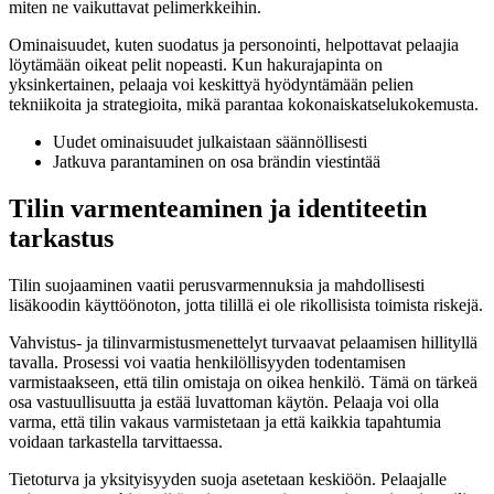
miten ne vaikuttavat pelimerkkeihin.
Ominaisuudet, kuten suodatus ja personointi, helpottavat pelaajia
löytämään oikeat pelit nopeasti. Kun hakurajapinta on
yksinkertainen, pelaaja voi keskittyä hyödyntämään pelien
tekniikoita ja strategioita, mikä parantaa kokonaiskatselukokemusta.
Uudet ominaisuudet julkaistaan säännöllisesti
Jatkuva parantaminen on osa brändin viestintää
Tilin varmenteaminen ja identiteetin
tarkastus
Tilin suojaaminen vaatii perusvarmennuksia ja mahdollisesti
lisäkoodin käyttöönoton, jotta tilillä ei ole rikollisista toimista riskejä.
Vahvistus- ja tilinvarmistusmenettelyt turvaavat pelaamisen hillityllä
tavalla. Prosessi voi vaatia henkilöllisyyden todentamisen
varmistaakseen, että tilin omistaja on oikea henkilö. Tämä on tärkeä
osa vastuullisuutta ja estää luvattoman käytön. Pelaaja voi olla
varma, että tilin vakaus varmistetaan ja että kaikkia tapahtumia
voidaan tarkastella tarvittaessa.
Tietoturva ja yksityisyyden suoja asetetaan keskiöön. Pelaajalle