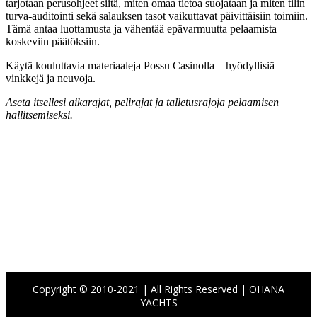
tarjotaan perusohjeet siitä, miten omaa tietoa suojataan ja miten tilin
turva-auditointi sekä salauksen tasot vaikuttavat päivittäisiin toimiin.
Tämä antaa luottamusta ja vähentää epävarmuutta pelaamista
koskeviin päätöksiin.
Käytä kouluttavia materiaaleja Possu Casinolla – hyödyllisiä
vinkkejä ja neuvoja.
Aseta itsellesi aikarajat, pelirajat ja talletusrajoja pelaamisen
hallitsemiseksi.
Call or Text
(3474) 808-900
-FISH
info@ohanayachts.com
Copyright © 2010-2021 | All Rights Reserved | OHANA
YACHTS