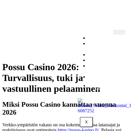
Questions? Please Call: (3474) 808-900-FISH
ABOUT
YACHT
CHARTER
ACTIVITIES
DESTINATIONS
Possu Casino 2026:
OHANA DEEP
SEA FISHING
Turvallisuus, tuki ja
OHANA FUN
FISHING
vastuullinen pelaaminen
CONTACT
Miksi Possu Casino kannattaa vuonna
2026
X
Verkko-ympäristön vakaus on osa kokemusta, jossa latausajat ja
reaktiivisuus ovat optimoituja
https://possu-kasino.fi/
. Pelaaja voi