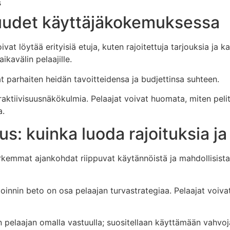
s
suudet käyttäjäkokemuksessa
vat löytää erityisiä etuja, kuten rajoitettuja tarjouksia ja 
kavälin pelaajille.
vat parhaiten heidän tavoitteidensa ja budjettinsa suhteen.
raktiivisuusnäkökulmia. Pelaajat voivat huomata, miten pelit
a.
s: kuinka luoda rajoituksia ja
rkemmat ajankohdat riippuvat käytännöistä ja mahdollisista 
oinnin beto on osa pelaajan turvastrategiaa. Pelaajat voiva
 on pelaajan omalla vastuulla; suositellaan käyttämään vahvo