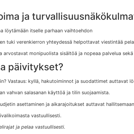
ikoima ja turvallisuusnäkökulma
aa löytämään itselle parhaan vaihtoehdon
en tuki verenkierron yhteydessä helpottavat viestintää pelaa
a arvostavat monipuolista sisältöä ja nopeaa palvelua sekä
ja päivitykset?
in? Vastaus: kyllä, hakutoiminnot ja suodattimet auttavat lö
an vahvan salasanan käyttöä ja tilin suojaamista.
udjetin asettaminen ja aikarajoitukset auttavat hallitsemaa
livalikoimasta vastuullisesti.
irajat ja pelaa vastuullisesti.