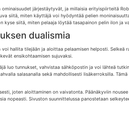
a ominaisuudet järjestäytyvät, ja millaisia erityispiirteit
va siitä, miten käyttäjä voi hyödyntää pelien moninaisuutt
 kyse siitä, miten pelaaja löytää tasapainon pelin ilon ja va
lluksen dualismia
 voi hallita tilejään ja aloittaa pelaamisen helposti. Selke
ekevät ensikohtaamisen sujuvaksi.
ttäjä luo tunnukset, vahvistaa sähköpostin ja voi lähteä tut
ahvalla salasanalla sekä mahdollisesti lisäkerroksilla. Tämä
gisesti, joten aloittaminen on vaivatonta. Päänäkyviin nousee
sia nopeasti. Sivuston suunnittelussa panostetaan selkeyteen