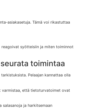
kanta-asiakasetuja. Tämä voi rikastuttaa
 reagoivat syötteisiin ja miten toiminnot
 seurata toimintaa
tarkistuksista. Pelaajan kannattaa olla
t varmistaa, että tietoturvatoimet ovat
ja salasanoja ja harkitsemaan