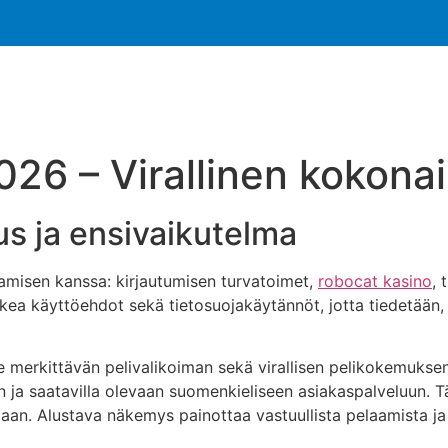
ABOUT
YACHT CHARTER
ACTIVITIES
DESTINATIONS
O
26 – Virallinen kokonai
us ja ensivaikutelma
aamisen kanssa: kirjautumisen turvatoimet,
robocat kasino
, 
ukea käyttöehdot sekä tietosuojakäytännöt, jotta tiedetään, 
lle merkittävän pelivalikoiman sekä virallisen pelikokemuk
in ja saatavilla olevaan suomenkieliseen asiakaspalveluun. T
an. Alustava näkemys painottaa vastuullista pelaamista ja 