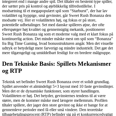
integreret end i mange andre spil. Det tiltaler en bestemt type spiller,
der sætter pris på kontrol og øjeblikkelig tilfredsstillelse. I
modsætning til et megapopulært spil som “Starburst”, der har lav
volatilitet og hyppige, små gevinster, går Sweet Rush Bonanza den
modsatte vej. Her er volatiliteten høj, og fokus er på store,
potentielle udbetalinger. Set med danske spilleres øjne, der ofte
efterspørger høj kvalitet og gennemsigtig mekanik, positionerer
Sweet Rush Bonanza sig som et moderne valg med et klart fokus på
kontinuerlig action. Det minder måske mest om spil som “Bonanza”
fra Big Time Gaming, hvad bonusstrukturen angår. Men det visuelle
udtryk er betydeligt mere farverigt og mindre industrielt. Det gør det
mere tilgængeligt og umiddelbart festligt for en bredere målgruppe.
Den Tekniske Basis: Spillets Mekanismer
og RTP
Teknisk set befinder Sweet Rush Bonanza over et solidt grundlag.
Spillet anvender et almindeligt 5×3 layout med 10 faste gevinstlinjer.
Men det er de dynamiske funktioner, som styrer handlingen.
Volatiliteten er høj. Det betyder, gevinsternes tendens til at være
større, men de kommer måske med længere mellemrum. Profilen
tiltaler spillere, der jager den store gevinst og ikke er bange for at
gennemleve perioder med få eller små vindere. Den teoretiske
tilbagebetalingsprocent (RTP) befinder sig på et konkurrencedygtigt