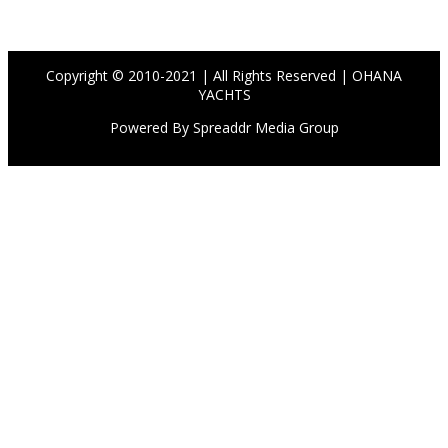
info@ohanayachts.com
Copyright © 2010-2021 | All Rights Reserved | OHANA
YACHTS
Powered By
Spreaddr Media Group