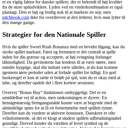
er en vigtig faktor for danske spillere, der er bekendt til høj kvalitet
fra de store spiludviklere. Lyden ved en vinderkombination er også
planlagt. Den er høj og festlig nok til at markere en sejr, men
pitchbook.com
ikke for overdreven at den irriterer, hvis man lytter til
den mange gange.
Strategier for den Nationale Spiller
Hvis du spiller Sweet Rush Bonanza med en bevidst tilgang, kan du
styrke spillet markant. Først og fremmest er det centralt at spille
inden for din grænse og acceptere, at høj svingning forlanger
tålmodighed. Da gevinsterne har tendens til at være større, men
mindre hyppige, skal din indsats være således, at du kan komme
igennem tørre perioder uden at forlade spillet for tidligt. En god
huskeregel er kun at sætte et beløb på spil, som du er okay med at
tabe, og derefter opdele det i flere kortere sessioner.
Overvej “Bonus Buy”-funktionen omhyggeligt. Det er en
umiddelbar vej til action, men omkostningen er dyrere. En
hensigtsmæssig fremgangsmåde kunne være at begynde med de
almindelige spins for at få en fornemmelse med spillets rytme.
Derefter kan du vurdere at aktivere bonussen. Danskere er ofte
velinformerede, så det er klogt at studere spillets udbetalningstabel
grundigt. Derved kender du værdien af hvert symbol og de