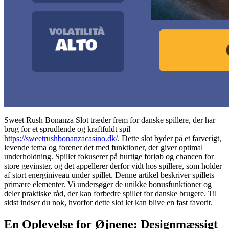
Sweet Rush Bonanza Slot træder frem for danske spillere, der har
brug for et sprudlende og kraftfuldt spil
https://sweetrushbonanzacasino.dk/
. Dette slot byder på et farverigt,
levende tema og forener det med funktioner, der giver optimal
underholdning. Spillet fokuserer på hurtige forløb og chancen for
store gevinster, og det appellerer derfor vidt hos spillere, som holder
af stort energiniveau under spillet. Denne artikel beskriver spillets
primære elementer. Vi undersøger de unikke bonusfunktioner og
deler praktiske råd, der kan forbedre spillet for danske brugere. Til
sidst indser du nok, hvorfor dette slot let kan blive en fast favorit.
En Oplevelse for Øjnene: Designmæssigt