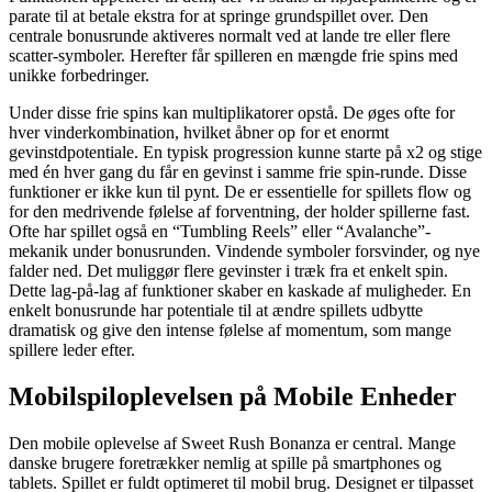
parate til at betale ekstra for at springe grundspillet over. Den
centrale bonusrunde aktiveres normalt ved at lande tre eller flere
scatter-symboler. Herefter får spilleren en mængde frie spins med
unikke forbedringer.
Under disse frie spins kan multiplikatorer opstå. De øges ofte for
hver vinderkombination, hvilket åbner op for et enormt
gevinstdpotentiale. En typisk progression kunne starte på x2 og stige
med én hver gang du får en gevinst i samme frie spin-runde. Disse
funktioner er ikke kun til pynt. De er essentielle for spillets flow og
for den medrivende følelse af forventning, der holder spillerne fast.
Ofte har spillet også en “Tumbling Reels” eller “Avalanche”-
mekanik under bonusrunden. Vindende symboler forsvinder, og nye
falder ned. Det muliggør flere gevinster i træk fra et enkelt spin.
Dette lag-på-lag af funktioner skaber en kaskade af muligheder. En
enkelt bonusrunde har potentiale til at ændre spillets udbytte
dramatisk og give den intense følelse af momentum, som mange
spillere leder efter.
Mobilspiloplevelsen på Mobile Enheder
Den mobile oplevelse af Sweet Rush Bonanza er central. Mange
danske brugere foretrækker nemlig at spille på smartphones og
tablets. Spillet er fuldt optimeret til mobil brug. Designet er tilpasset