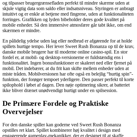
og tilpasser brugergrænsefladen perfekt til mindre skærme uden at
skjule vigtig data som saldo eller indsatsniveau. Styringen er anbragt
intuitivt og er enkle at betjene med fingrene, uden at funktionaliteten
forringes. Grafikken og lyden bibeholder deres gode kvalitet på
mobile enheder. Så den immersive atmosfære går tabt ikke, om end
skærmen er mindre.
En pålidelig ydelse uden lag eller nedbrud er afgørende for at holde
spillets hurtige tempo. Her lever Sweet Rush Bonanza op til de krav,
danske mobile brugere har til moderne online casino-spil. En stor
fordel er, at mobil- og desktop-versionerne er fuldstændig ens i
funktionalitet. Ingen bonusfunktioner er skaleret ned eller fjernet på
mobil. Det indebærer, at du frit kan skifte mellem enheder uden at
miste tråden. Mobilversionen har ofte også en belejlig “hurtig spin”-
funktion, der forøger tempoet yderligere. Den passer perfekt til korte
spilophold i løbet af dagen. Den nøje optimering sikrer, at batteriet
ikke bliver drænet unødvendigt hurtigt under en spilsession.
De Primære Fordele og Praktiske
Overvejelser
For den danske spiller kan goderne ved Sweet Rush Bonanza
opstilles ret klart. Spillet kombinerer høj kvalitet i design med
engagerende gameplay-mekanikker, der er designet til at skaffe