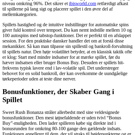
niveau omkring 96%. Det sikrer et
ibisworld.com
retfærdigt afkast
til spillerne på lang sigt og placerer spillet i den øvre del af
mellemkategorien.
Spillets hastighed og de intuitive indstillinger for automatiske spins
giver fuld kontrol over tempoet. Du kan nemt indstille mellem 10 og
100 autospins med tabstop-funktioner. Det er perfekt til en afslappet
session. For den praktiske dansker handler det om at forstå disse
mekanikker. Så kan man tilpasse sin spillestil og bankroll-forvaltning
til spillets natur. Den høje volatilitet betyder, at en klassisk taktik ofte
er klog: Start med mindre indsatser for at mærke spillet, før du
hæver indsatsen eller bruger Bonus Buy. Desuden er spillets hit-
frekvens typisk lavere end i lav-volatile spil. Det understreger
behovet for en solid bankroll, der kan overkomme de uundgåelige
tørkeperioder uden at teste dine nerver.
Bonusfunktioner, der Skaber Gang i
Spillet
Sweet Rush Bonanza stråler allerbedst med sine veldesignede
bonusfunktioner. Den mest iøjnefaldende er uden tvivl “Bonus
Buy”-muligheden. Den lader spilleren købe sig direkte ind i
bonusrunden for omkring 80-100 gange den gældende indsats.
Funktionen appellerer til dem, der vil straks til højdepunkterne og er