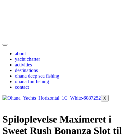
Questions? Please Call: (3474) 808-900-FISH
about
yacht charter
activities
destinations
ohana deep sea fishing
ohana fun fishing
contact
X
Spiloplevelse Maximeret i
Sweet Rush Bonanza Slot til