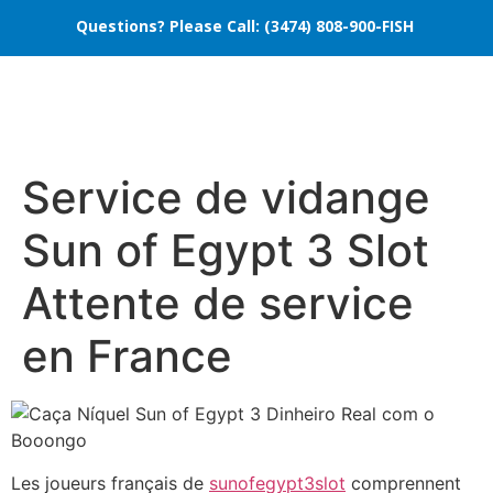
Questions? Please Call: (3474) 808-900-FISH
Service de vidange
Sun of Egypt 3 Slot
Attente de service
en France
Les joueurs français de
sunofegypt3slot
comprennent