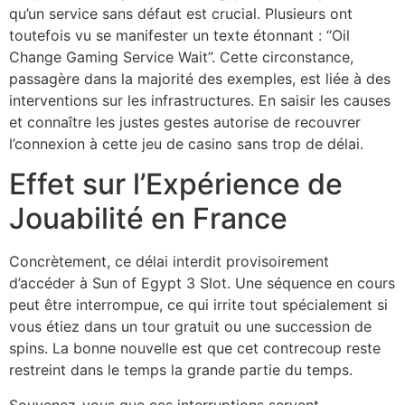
qu’un service sans défaut est crucial. Plusieurs ont
toutefois vu se manifester un texte étonnant : “Oil
Change Gaming Service Wait”. Cette circonstance,
passagère dans la majorité des exemples, est liée à des
interventions sur les infrastructures. En saisir les causes
et connaître les justes gestes autorise de recouvrer
l’connexion à cette jeu de casino sans trop de délai.
Effet sur l’Expérience de
Jouabilité en France
Concrètement, ce délai interdit provisoirement
d’accéder à Sun of Egypt 3 Slot. Une séquence en cours
peut être interrompue, ce qui irrite tout spécialement si
vous étiez dans un tour gratuit ou une succession de
spins. La bonne nouvelle est que cet contrecoup reste
restreint dans le temps la grande partie du temps.
Souvenez-vous que ces interruptions servent