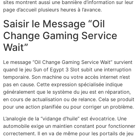
sites montrent aussi une bannière d’information sur leur
page d’accueil plusieurs heures à l’avance.
Saisir le Message “Oil
Change Gaming Service
Wait”
Le message “Oil Change Gaming Service Wait” survient
quand le jeu Sun of Egypt 3 Slot subit une interruption
temporaire. Son machine ou votre accès internet n’est
pas en cause. Cette expression spécialisée indique
généralement que le système du jeu est en réparation,
en cours de actualisation ou de relance. Cela se produit
pour une action planifiée ou pour corriger un problème.
L’analogie de la “vidange d’huile” est évocatrice. Une
automobile exige un maintien constant pour fonctionner
correctement. Il en va de même pour les portails de jeu