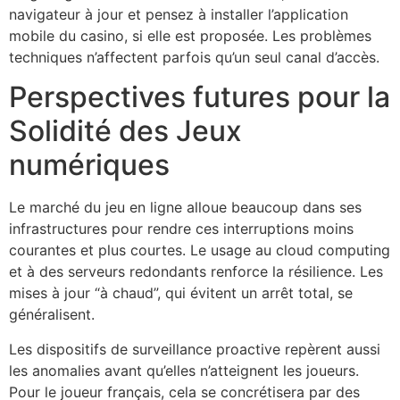
navigateur à jour et pensez à installer l’application
mobile du casino, si elle est proposée. Les problèmes
techniques n’affectent parfois qu’un seul canal d’accès.
Perspectives futures pour la
Solidité des Jeux
numériques
Le marché du jeu en ligne alloue beaucoup dans ses
infrastructures pour rendre ces interruptions moins
courantes et plus courtes. Le usage au cloud computing
et à des serveurs redondants renforce la résilience. Les
mises à jour “à chaud”, qui évitent un arrêt total, se
généralisent.
Les dispositifs de surveillance proactive repèrent aussi
les anomalies avant qu’elles n’atteignent les joueurs.
Pour le joueur français, cela se concrétisera par des