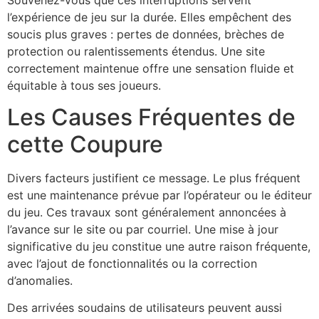
l’expérience de jeu sur la durée. Elles empêchent des
soucis plus graves : pertes de données, brèches de
protection ou ralentissements étendus. Une site
correctement maintenue offre une sensation fluide et
équitable à tous ses joueurs.
Les Causes Fréquentes de
cette Coupure
Divers facteurs justifient ce message. Le plus fréquent
est une maintenance prévue par l’opérateur ou le éditeur
du jeu. Ces travaux sont généralement annoncées à
l’avance sur le site ou par courriel. Une mise à jour
significative du jeu constitue une autre raison fréquente,
avec l’ajout de fonctionnalités ou la correction
d’anomalies.
Des arrivées soudains de utilisateurs peuvent aussi