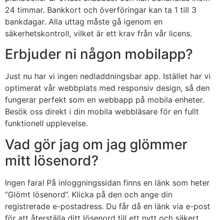
24 timmar. Bankkort och överföringar kan ta 1 till 3
bankdagar. Alla uttag måste gå igenom en
säkerhetskontroll, vilket är ett krav från vår licens.
Erbjuder ni någon mobilapp?
Just nu har vi ingen nedladdningsbar app. Istället har vi
optimerat vår webbplats med responsiv design, så den
fungerar perfekt som en webbapp på mobila enheter.
Besök oss direkt i din mobila webbläsare för en fullt
funktionell upplevelse.
Vad gör jag om jag glömmer
mitt lösenord?
Ingen fara! På inloggningssidan finns en länk som heter
“Glömt lösenord”. Klicka på den och ange din
registrerade e-postadress. Du får då en länk via e-post
för att återställa ditt lösenord till ett nytt och säkert