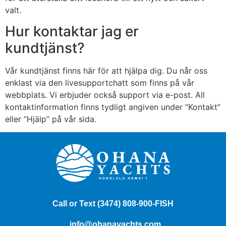
valt.
Hur kontaktar jag er
kundtjänst?
Vår kundtjänst finns här för att hjälpa dig. Du når oss
enklast via den livesupportchatt som finns på vår
webbplats. Vi erbjuder också support via e-post. All
kontaktinformation finns tydligt angiven under “Kontakt”
eller “Hjälp” på vår sida.
Call or Text
(3474) 808-900
-FISH
info@ohanayachts.com