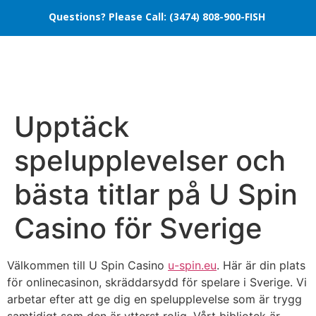
Questions? Please Call: (3474) 808-900-FISH
Upptäck
spelupplevelser och
bästa titlar på U Spin
Casino för Sverige
Välkommen till U Spin Casino
u-spin.eu
. Här är din plats
för onlinecasinon, skräddarsydd för spelare i Sverige. Vi
arbetar efter att ge dig en spelupplevelse som är trygg