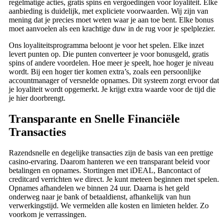
regelmatige acties, gratis spins en vergoedingen voor loyaliteit. Elke
aanbieding is duidelijk, met expliciete voorwaarden. Wij zijn van
mening dat je precies moet weten waar je aan toe bent. Elke bonus
moet aanvoelen als een krachtige duw in de rug voor je spelplezier.
Ons loyaliteitsprogramma beloont je voor het spelen. Elke inzet
levert punten op. Die punten converteer je voor bonusgeld, gratis
spins of andere voordelen. Hoe meer je speelt, hoe hoger je niveau
wordt. Bij een hoger tier komen extra’s, zoals een persoonlijke
accountmanager of versnelde opnames. Dit systeem zorgt ervoor dat
je loyaliteit wordt opgemerkt. Je krijgt extra waarde voor de tijd die
je hier doorbrengt.
Transparante en Snelle Financiële
Transacties
Razendsnelle en degelijke transacties zijn de basis van een prettige
casino-ervaring. Daarom hanteren we een transparant beleid voor
betalingen en opnames. Stortingen met iDEAL, Bancontact of
creditcard verrichten we direct. Je kunt meteen beginnen met spelen.
Opnames afhandelen we binnen 24 uur. Daarna is het geld
onderweg naar je bank of betaaldienst, afhankelijk van hun
verwerkingstijd. We vermelden alle kosten en limieten helder. Zo
voorkom je verrassingen.