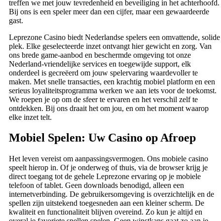
treffen we met jouw tevredenheid en beveiliging in het achterhoofd.
Bij ons is een speler meer dan een cijfer, maar een gewaardeerde
gast.
Leprezone Casino biedt Nederlandse spelers een omvattende, solide
plek. Elke geselecteerde inzet ontvangt hier gewicht en zorg. Van
ons brede game-aanbod en beschermde omgeving tot onze
Nederland-vriendelijke services en toegewijde support, elk
onderdeel is gecreëerd om jouw spelervaring waardevoller te
maken. Met snelle transacties, een krachtig mobiel platform en een
serieus loyaliteitsprogramma werken we aan iets voor de toekomst.
We roepen je op om de sfeer te ervaren en het verschil zelf te
ontdekken. Bij ons draait het om jou, en om het moment waarop
elke inzet telt.
Mobiel Spelen: Uw Casino op Afroep
Het leven vereist om aanpassingsvermogen. Ons mobiele casino
speelt hierop in. Of je onderweg of thuis, via de browser krijg je
direct toegang tot de gehele Leprezone ervaring op je mobiele
telefoon of tablet. Geen downloads benodigd, alleen een
internetverbinding. De gebruikersomgeving is overzichtelijk en de
spellen zijn uitstekend toegesneden aan een kleiner scherm. De
kwaliteit en functionaliteit blijven overeind. Zo kun je altijd en
overal je favoriete spellen spelen. Geen winstkans gaat zo aan je