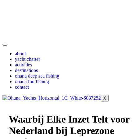
Questions? Please Call: (3474) 808-900-FISH
about
yacht charter
activities
destinations
ohana deep sea fishing
ohana fun fishing
contact
X
Waarbij Elke Inzet Telt voor
Nederland bij Leprezone