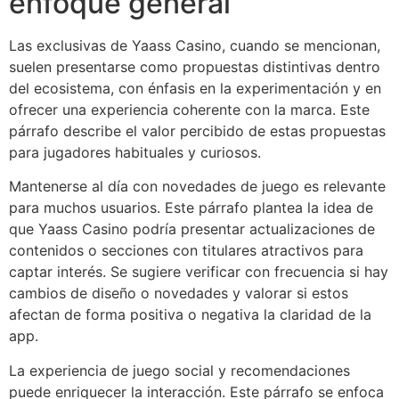
enfoque general
Las exclusivas de Yaass Casino, cuando se mencionan,
suelen presentarse como propuestas distintivas dentro
del ecosistema, con énfasis en la experimentación y en
ofrecer una experiencia coherente con la marca. Este
párrafo describe el valor percibido de estas propuestas
para jugadores habituales y curiosos.
Mantenerse al día con novedades de juego es relevante
para muchos usuarios. Este párrafo plantea la idea de
que Yaass Casino podría presentar actualizaciones de
contenidos o secciones con titulares atractivos para
captar interés. Se sugiere verificar con frecuencia si hay
cambios de diseño o novedades y valorar si estos
afectan de forma positiva o negativa la claridad de la
app.
La experiencia de juego social y recomendaciones
puede enriquecer la interacción. Este párrafo se enfoca