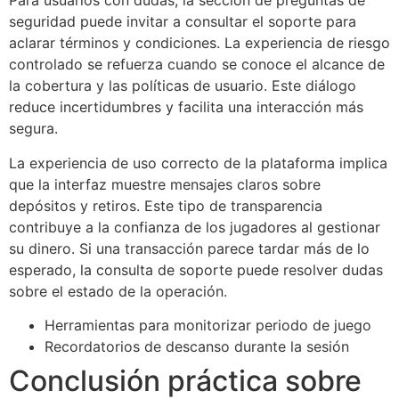
Para usuarios con dudas, la sección de preguntas de
seguridad puede invitar a consultar el soporte para
aclarar términos y condiciones. La experiencia de riesgo
controlado se refuerza cuando se conoce el alcance de
la cobertura y las políticas de usuario. Este diálogo
reduce incertidumbres y facilita una interacción más
segura.
La experiencia de uso correcto de la plataforma implica
que la interfaz muestre mensajes claros sobre
depósitos y retiros. Este tipo de transparencia
contribuye a la confianza de los jugadores al gestionar
su dinero. Si una transacción parece tardar más de lo
esperado, la consulta de soporte puede resolver dudas
sobre el estado de la operación.
Herramientas para monitorizar periodo de juego
Recordatorios de descanso durante la sesión
Conclusión práctica sobre