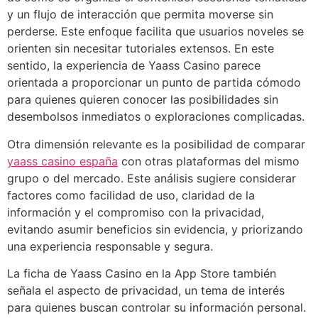
y un flujo de interacción que permita moverse sin
perderse. Este enfoque facilita que usuarios noveles se
orienten sin necesitar tutoriales extensos. En este
sentido, la experiencia de Yaass Casino parece
orientada a proporcionar un punto de partida cómodo
para quienes quieren conocer las posibilidades sin
desembolsos inmediatos o exploraciones complicadas.
Otra dimensión relevante es la posibilidad de comparar
yaass casino españa
con otras plataformas del mismo
grupo o del mercado. Este análisis sugiere considerar
factores como facilidad de uso, claridad de la
información y el compromiso con la privacidad,
evitando asumir beneficios sin evidencia, y priorizando
una experiencia responsable y segura.
La ficha de Yaass Casino en la App Store también
señala el aspecto de privacidad, un tema de interés
para quienes buscan controlar su información personal.