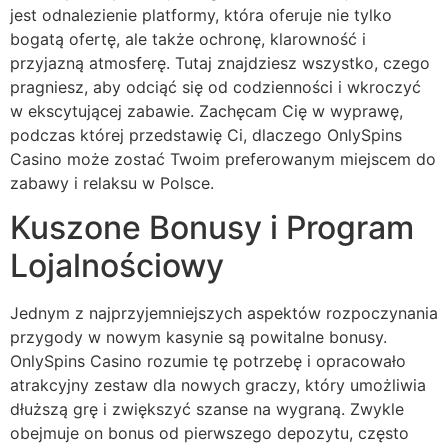
jest odnalezienie platformy, która oferuje nie tylko
bogatą ofertę, ale także ochronę, klarowność i
przyjazną atmosferę. Tutaj znajdziesz wszystko, czego
pragniesz, aby odciąć się od codzienności i wkroczyć
w ekscytującej zabawie. Zachęcam Cię w wyprawę,
podczas której przedstawię Ci, dlaczego OnlySpins
Casino może zostać Twoim preferowanym miejscem do
zabawy i relaksu w Polsce.
Kuszone Bonusy i Program
Lojalnościowy
Jednym z najprzyjemniejszych aspektów rozpoczynania
przygody w nowym kasynie są powitalne bonusy.
OnlySpins Casino rozumie tę potrzebę i opracowało
atrakcyjny zestaw dla nowych graczy, który umożliwia
dłuższą grę i zwiększyć szanse na wygraną. Zwykle
obejmuje on bonus od pierwszego depozytu, często