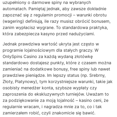
uzupełniony o darmowe spiny na wybranych
automatach. Pamiętaj jednak, aby zawsze dokładnie
zapoznać się z regulamin promocji – warunki obrotu
(wagering) definiują, ile razy musisz obrócić bonusem,
zanim wypłacisz wygrane. To standardowa praktyka,
która zabezpiecza kasyno przed nadużyciami.
Jednak prawdziwa wartość ukryta jest często w
programie lojalnościowym dla stałych graczy. W
OnlySpins Casino za każdą wydaną złotówkę
standardowo dostajesz punkty, które z czasem można
zamieniać na dodatkowe bonusy, free spiny lub nawet
prawdziwe pieniądze. Im lepszy status (np. Srebrny,
Złoty, Platynowy), tym korzystniejsze warunki, takie jak
osobisty menedżer konta, szybsze wypłaty czy
zaproszenia do ekskluzywnych turniejów. Uważam to
za podziękowanie za moją lojalność – kasino ceni, że
regularnie wracam, i nagradza mnie za to, co i tak
zamierzałem robić, czyli znakomicie się bawić.