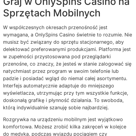
Graj w OnlySpins Casino na
Sprzętach Mobilnych
W współczesnych okresach przenośność jest
wymagana, a OnlySpins Casino świetnie to rozumie. Nie
musisz być związany do sprzętu stacjonarnego, aby
delektować preferowanymi produkcjami. Platforma jest
w zupełności przystosowana pod przeglądarki
przenośne, co znaczy, że jesteś w stanie zalogować się
natychmiast przez program w swoim telefonie lub
padzie i posiadać wgląd do niemal całej asortymentu.
Interfejs automatycznie adaptuje do mniejszego
wyświetlacza, utrzymując przy tym wszystkie funkcje,
doskonałą grafikę i płynność działania. To swoboda,
którą indywidualnie szanuję sobie najbardziej.
Rozgrywka na urządzeniu mobilnym jest wyjątkowo
komfortowa. Możesz zrobić kilka zakręceń w kolejce
do medyka, podczas wyjazdu pociągiem czy