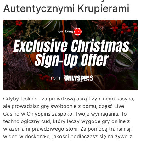
Autentycznymi Krupierami
Gdyby tęsknisz za prawdziwą aurą fizycznego kasyna,
ale prowadzisz grę swobodnie z domu, część Live
Casino w OnlySpins zaspokoi Twoje wymagania. To
technologiczny cud, który łączy wygodę gry online z
wrażeniami prawdziwego stołu. Za pomocą transmisji
wideo w doskonałej jakości podłączasz się na żywo z