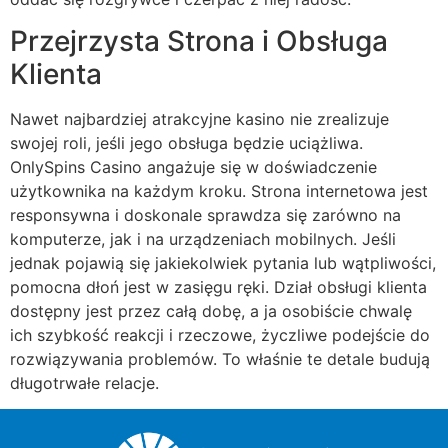
Przejrzysta Strona i Obsługa
Klienta
Nawet najbardziej atrakcyjne kasino nie zrealizuje
swojej roli, jeśli jego obsługa będzie uciążliwa.
OnlySpins Casino angażuje się w doświadczenie
użytkownika na każdym kroku. Strona internetowa jest
responsywna i doskonale sprawdza się zarówno na
komputerze, jak i na urządzeniach mobilnych. Jeśli
jednak pojawią się jakiekolwiek pytania lub wątpliwości,
pomocna dłoń jest w zasięgu ręki. Dział obsługi klienta
dostępny jest przez całą dobę, a ja osobiście chwalę
ich szybkość reakcji i rzeczowe, życzliwe podejście do
rozwiązywania problemów. To właśnie te detale budują
długotrwałe relacje.